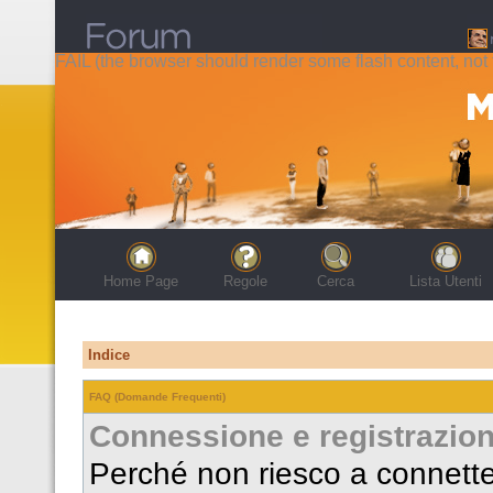
FAIL (the browser should render some flash content, not t
Home Page
Regole
Cerca
Lista Utenti
Indice
FAQ (Domande Frequenti)
Connessione e registrazio
Perché non riesco a connett