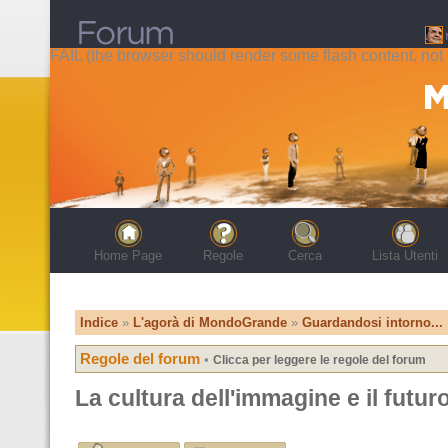
FAIL (the browser should render some flash content, not t
Home Page
Regole
Cerca
Lista Utenti
Indice
»
L'agorà di MondoGrande
»
Guardandosi intorno...
Regole del forum
•
Clicca per leggere le regole del forum
La cultura dell'immagine e il futuro