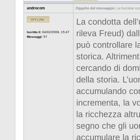
androcom
Oggetto del messaggio:
La funzione soci
La condotta dell
rileva Freud) dal
Iscritto il:
04/02/2009, 15:47
Messaggi:
57
può controllare l
storica. Altrimen
cercando di domi
della storia. L’u
accumulando con
incrementa, la v
la ricchezza altr
segno che gli uo
accumulare la ri