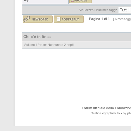
Top
Visualizza ultimi messaggi:
Pagina
1
di
1
[ 6 messaggi
Chi c’è in linea
Visitano il forum: Nessuno e 2 ospiti
Forum ufficiale della
Fondazione
Grafica
«graphieti.it»
• by
ph