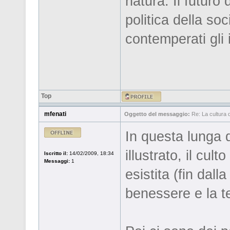
natura. Il futuro 
politica della so
contemperati gli 
Top
mfenati
Oggetto del messaggio:
Re: La cultura de
In questa lunga 
illustrato, il cu
Iscritto il:
14/02/2009, 18:34
Messaggi:
1
esistita (fin dalla
benessere e la t