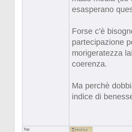
esasperano quest
Forse c'è bisogno
partecipazione po
morigeratezza lai
coerenza.
Ma perchè dobbia
indice di beness
Top