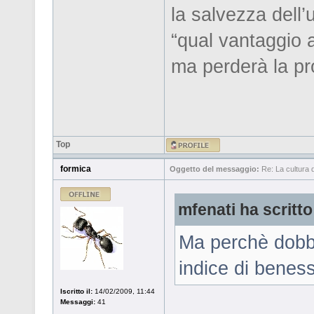
la salvezza dell’
“qual vantaggio 
ma perderà la pr
Top
formica
Oggetto del messaggio:
Re: La cultura de
mfenati ha scritto
Ma perchè dobbi
indice di benes
Iscritto il:
14/02/2009, 11:44
Messaggi:
41