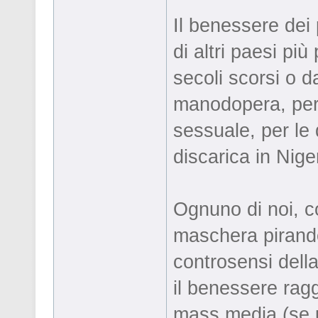
Il benessere dei
di altri paesi più
secoli scorsi o d
manodopera, per l
sessuale, per le d
discarica in Niger
Ognuno di noi, co
maschera pirandel
controsensi dell
il benessere ragg
mass media (se u