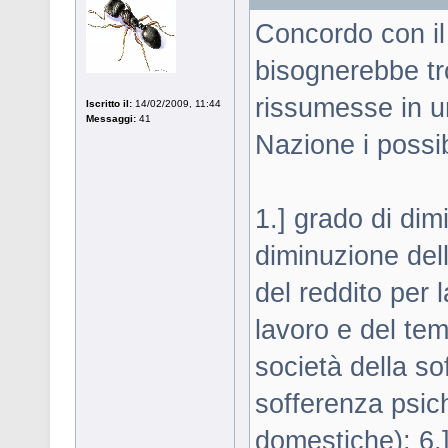
Concordo con il
bisognerebbe tr
rissumesse in u
Iscritto il:
14/02/2009, 11:44
Messaggi:
41
Nazione i possib
1.] grado di dim
diminuzione del
del reddito per 
lavoro e del tem
società della s
sofferenza psich
domestiche); 6.] 