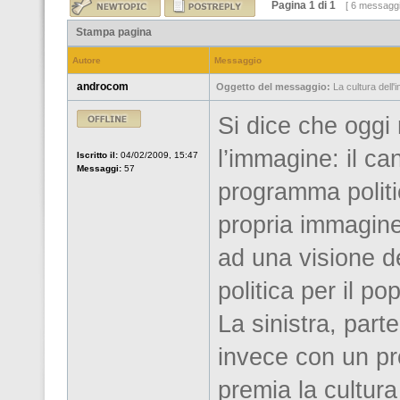
Pagina
1
di
1
[ 6 messaggi
Stampa pagina
Autore
Messaggio
androcom
Oggetto del messaggio:
La cultura dell'i
Si dice che oggi 
l’immagine: il ca
Iscritto il:
04/02/2009, 15:47
Messaggi:
57
programma politi
propria immagine
ad una visione de
politica per il po
La sinistra, part
invece con un p
premia la cultura