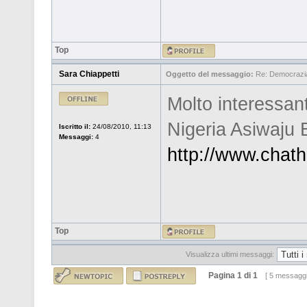
Top
Sara Chiappetti
Oggetto del messaggio:
Re: Democrazia 
Molto interessant
Nigeria Asiwaju
Iscritto il:
24/08/2010, 11:13
Messaggi:
4
http://www.chath
Top
Visualizza ultimi messaggi:
Pagina
1
di
1
[ 5 messaggi