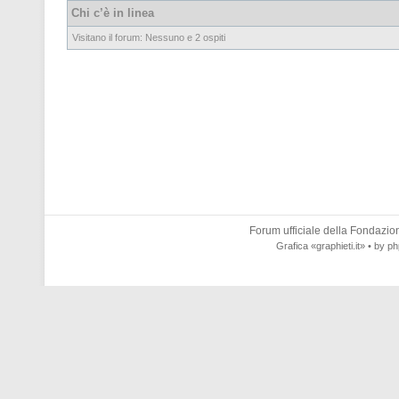
Chi c’è in linea
Visitano il forum: Nessuno e 2 ospiti
Forum ufficiale della
Fondazione
Grafica
«graphieti.it»
• by
ph