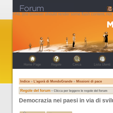
FAIL (the browser should render some flash content, not t
Home Page
Regole
Cerca
Lista Utenti
Indice
»
L'agorà di MondoGrande
»
Missioni di pace
Regole del forum
•
Clicca per leggere le regole del forum
Democrazia nei paesi in via di svi