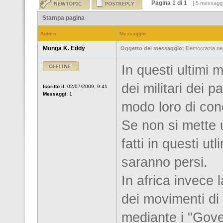
Pagina
1
di
1
[ 5 messaggi
Stampa pagina
Autore
Messaggio
Monga K. Eddy
Oggetto del messaggio:
Democrazia nei p
In questi ultimi
dei militari dei p
Iscritto il:
02/07/2009, 9:41
Messaggi:
1
modo loro di con
Se non si mette u
fatti in questi ut
saranno persi.
In africa invece
dei movimenti di 
mediante i "Gove