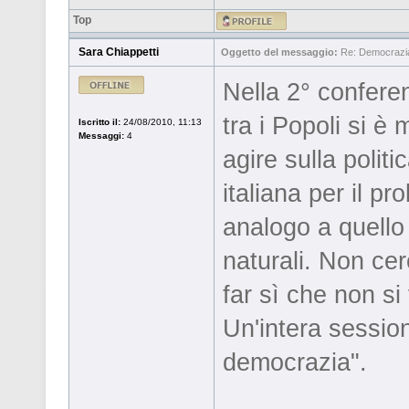
Top
Sara Chiappetti
Oggetto del messaggio:
Re: Democrazia 
Nella 2° confere
tra i Popoli si è 
Iscritto il:
24/08/2010, 11:13
Messaggi:
4
agire sulla polit
italiana per il p
analogo a quello 
naturali. Non ce
far sì che non si 
Un'intera sessio
democrazia".