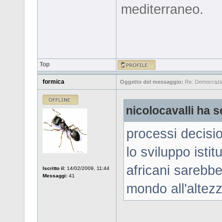
mediterraneo.
Top
formica
Oggetto del messaggio:
Re: Democrazia 
nicolocavalli ha sc
processi decision
lo sviluppo ist
africani sarebbe
Iscritto il:
14/02/2009, 11:44
Messaggi:
41
mondo all'altezz