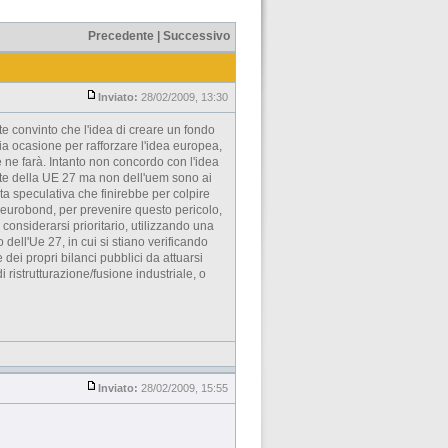
Precedente
|
Successivo
Inviato:
28/02/2009, 13:30
te convinto che l'idea di creare un fondo
ia ocasione per rafforzare l'idea europea,
se ne farà. Intanto non concordo con l'idea
arte della UE 27 ma non dell'uem sono ai
ta speculativa che finirebbe per colpire
 eurobond, per prevenire questo pericolo,
considerarsi prioritario, utilizzando una
dell'Ue 27, in cui si stiano verificando
 dei propri bilanci pubblici da attuarsi
 ristrutturazione/fusione industriale, o
Inviato:
28/02/2009, 15:55