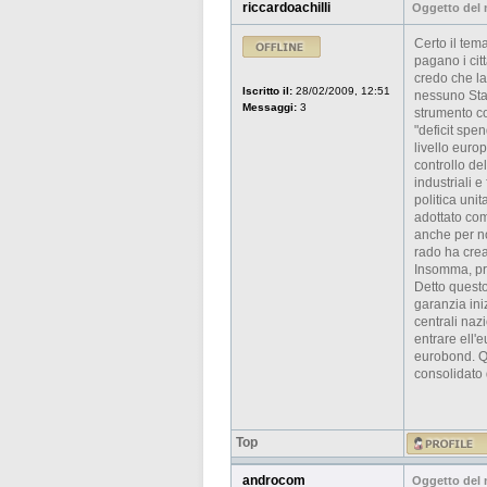
riccardoachilli
Oggetto del
Certo il tem
pagano i cit
credo che la
Iscritto il:
28/02/2009, 12:51
nessuno Stat
Messaggi:
3
strumento co
"deficit spe
livello euro
controllo de
industriali 
politica uni
adottato com
anche per no
rado ha crea
Insomma, pre
Detto questo
garanzia ini
centrali nazi
entrare ell'
eurobond. Q
consolidato 
Top
androcom
Oggetto del