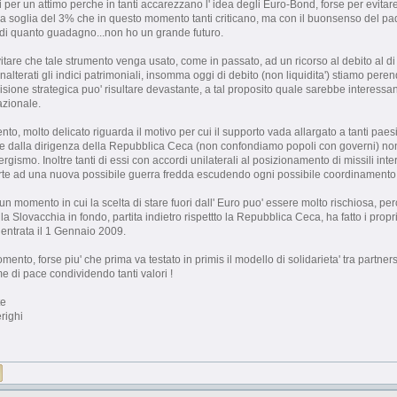
per un attimo perche in tanti accarezzano l' idea degli Euro-Bond, forse per evitare d
a soglia del 3% che in questo momento tanti criticano, ma con il buonsenso del pad
 di quanto guadagno...non ho un grande futuro.
vitare che tale strumento venga usato, come in passato, ad un ricorso al debito al di f
alterati gli indici patrimoniali, insomma oggi di debito (non liquidita') stiamo per
isione strategica puo' risultare devastante, a tal proposito quale sarebbe interess
azionale.
nto, molto delicato riguarda il motivo per cui il supporto vada allargato a tanti paes
ire dalla dirigenza della Repubblica Ceca (non confondiamo popoli con governi) non
ergismo. Inoltre tanti di essi con accordi unilaterali al posizionamento di missili inte
arte ad una nuova possibile guerra fredda escudendo ogni possibile coordinamento
n momento in cui la scelta di stare fuori dall' Euro puo' essere molto rischiosa, pe
la Slovacchia in fondo, partita indietro rispettto la Repubblica Ceca, ha fatto i propr
 entrata il 1 Gennaio 2009.
mento, forse piu' che prima va testato in primis il modello di solidarieta' tra partn
me di pace condividendo tanti valori !
te
righi