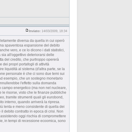
Inviato:
14/03/2009, 18:34
mpletamente diversa da quella in cui operò
a una spaventosa espansione del debito
nche vero, e ce lo dicono i dati statistici,
sia all'oggettivo deteriorarsi delle
etta del credito, che purtroppo opererà
 dei propri portafogli di attività
e liquidità al sistema (d'altra parte, se la
ssione personale è che ci sono due temi sui
o, ad esempio, che un sostegno monetario
e annullerebbe l'effetto sulla domanda
 iun campo energetico (ma non nel nucleare,
 le risorse, visto che le finanze pubbliche
, tramite strumenti quali gli eurobond,
to interno, quando arriverà la ripresa.
iù lenta e meno consistente di quella dei
il debito contratto in epoca di crisi. Non
o assistendo oggi rischia di compromettere
arie, in tempi di recessione ecoomica, sono