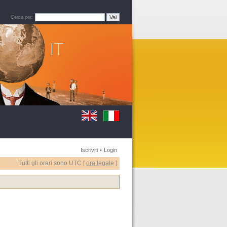
Cerca per:
Iscriviti
•
Login
Tutti gli orari sono UTC [
ora legale
]