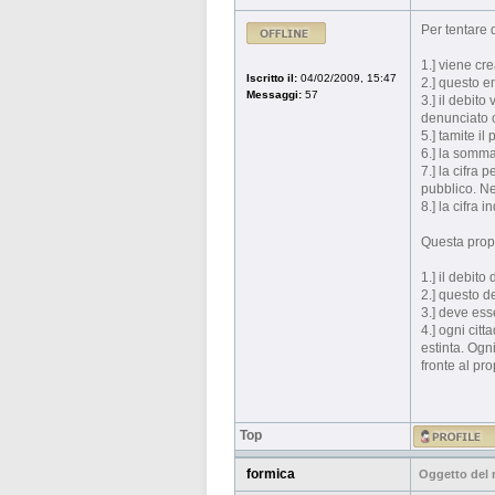
Per tentare 
1.] viene cr
Iscritto il:
04/02/2009, 15:47
2.] questo e
Messaggi:
57
3.] il debito
denunciato c
5.] tamite i
6.] la somma
7.] la cifra
pubblico. Ne
8.] la cifra
Questa propo
1.] il debito 
2.] questo d
3.] deve ess
4.] ogni cit
estinta. Ogn
fronte al pr
Top
formica
Oggetto del