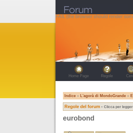
FAIL (the browser should render some 
Home Page
Regole
Cer
Indice
»
L'agorà di MondoGrande
»
E
Regole del forum
•
Clicca per legger
eurobond