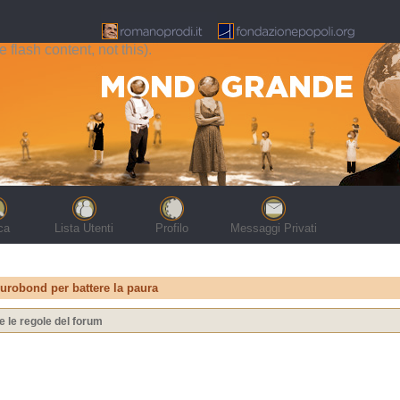
flash content, not this).
ca
Lista Utenti
Profilo
Messaggi Privati
urobond per battere la paura
e le regole del forum