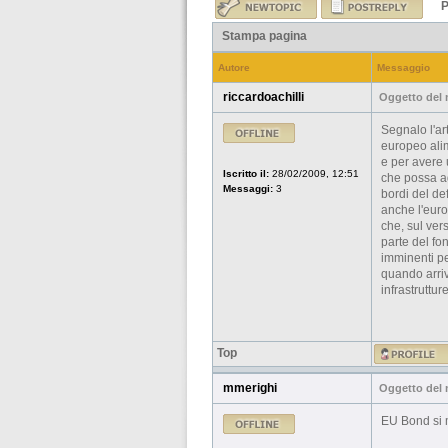
P
Stampa pagina
Autore
Messaggio
riccardoachilli
Oggetto del
Segnalo l'ar
europeo alim
e per avere 
Iscritto il:
28/02/2009, 12:51
che possa ag
Messaggi:
3
bordi del de
anche l'euro
che, sul ver
parte del fo
imminenti pe
quando arrive
infrastruttu
Top
mmerighi
Oggetto del
EU Bond si m