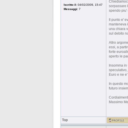
Chiediamoci 
Iscritto il:
04/02/2009, 15:47
sorpassare l
Messaggi:
7
spendo piu'
Il punto e' e
manteneva in
una chiara v
sul debito n
Altro argome
essi, a part
forte euroall
aperto le p
Insomma in u
speculativo, 
Euro e ne e'
In questo mo
futuro insie
Cordialmen
Massimo Me
Top