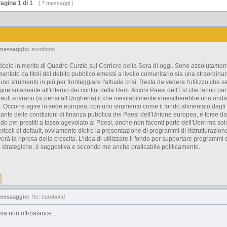
agina
1
di
1
[ 7 messaggi ]
 messaggio:
eurobond
ticolo in merito di Quadro Curzio sul Corriere della Sera di oggi. Sono assolutamen
entato da titoli del debito pubblico emessi a livello comunitario sia una straordinar
uno strumento in più per fronteggiare l'attuale crisi. Resta da vedere l'utilizzo che 
ire solamente all'interno dei confini della Uem. Alcuni Paesi dell'Est che fanno p
fault sovrano (si pensi all'Ungheria) il che inevitabilmente innescherebbe una onda
. Occorre agire in sede europea, con uno strumento come il fondo alimentato dagli
sante delle condizioni di finanza pubblica dei Paesi dell'Unione europea, è forse da 
ndo per prestiti a tasso agevolato ai Paesi, anche non facenti parte dell'Uem ma solo 
ricoli di default, ovviamente dietro la presentazione di programmi di ristrutturazione
rà la ripresa della crescita. L'idea di utilizzare il fondo per supportare programmi di
re strategiche, è suggestiva e secondo me anche praticabile politicamente.
 messaggio:
Re: eurobond
a non off-balance...