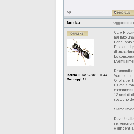
Top
formica
Oggetto del
Caro Riccar
hai fatto un
Per quanto r
Dico quasi p
di protezione
Le conseguen
Eventualmen
Drammatica i
Iscritto il:
14/02/2009, 11:44
Vorrei qui r
Messaggi:
41
Onofri, per 
I lavori furo
componenti p
12 anni di d
sostegno de
Siamo invece 
Dove focaliz
incrementato
e diffidenti