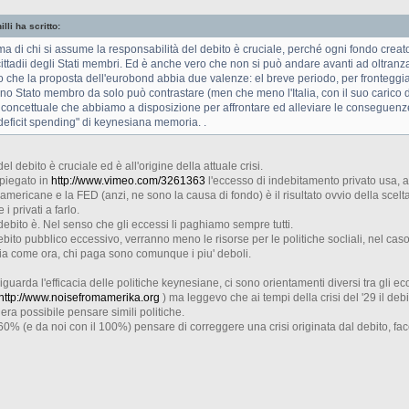
lli ha scritto:
ema di chi si assume la responsabilità del debito è cruciale, perché ogni fondo creato 
ittadii degli Stati membri. Ed è anche vero che non si può andare avanti ad oltranza
 che la proposta dell'eurobond abbia due valenze: el breve periodo, per fronteggia
o Stato membro da solo può contrastare (men che meno l'Italia, con il suo carico di
concettuale che abbiamo a disposizione per affrontare ed alleviare le conseguenze 
"deficit spending" di keynesiana memoria. .
el debito è cruciale ed è all'origine della attuale crisi.
piegato in
http://www.vimeo.com/3261363
l'eccesso di indebitamento privato usa, a
americane e la FED (anzi, ne sono la causa di fondo) è il risultato ovvio della scelt
 i privati a farlo.
bito è. Nel senso che gli eccessi li paghiamo sempre tutti.
ebito pubblico eccessivo, verranno meno le risorse per le politiche socliali, nel caso
ia come ora, chi paga sono comunque i piu' deboli.
iguarda l'efficacia delle politiche keynesiane, ci sono orientamenti diversi tra gli e
http://www.noisefromamerika.org
) ma leggevo che ai tempi della crisi del '29 il d
 era possibile pensare simili politiche.
 60% (e da noi con il 100%) pensare di correggere una crisi originata dal debito, 