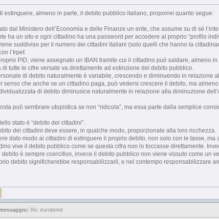
di estinguere, almeno in parte, il debito pubblico italiano, proporrei quanto segue:
eato dal Ministero dell’Economia e delle Finanze un ente, che assume su di sé l’inte
nte ha un sito e ogni cittadino ha una password per accedere al proprio “profilo indiv
 viene suddiviso per il numero dei cittadini italiani (solo quelli che hanno la cittadin
on l’Irpef.
l proprio PID, viene assegnato un IBAN tramite cui il cittadino può saldare, almeno in 
 di tutte le cifre versate va direttamente ad estinzione del debito pubblico.
 personale di debito naturalmente è variabile, crescendo e diminuendo in relazione 
l senso che anche se un cittadino paga, può vedersi crescere il debito, ma almen
 individualizzata di debito diminusice naturalmente in relazione alla diminuzione dell
sta può sembrare utopistica se non “ridicola”, ma essa parte dalla semplice cons
dello stato è “debito dei cittadini”.
ebito dei cittadini deve essere, in qualche modo, proporzionale alla loro ricchezza.
ere dato modo ai cittadini di estinguere il proprio debito, non solo con le tasse, ma
tadino vive il debito pubblico come se questa cifra non lo toccasse direttamente. In
i debito è sempre coercitivo, invece il debito pubblico non viene vissuto come un vero
oprio debito significherebbe responsabilizzarli, e nel contempo responsabilizzare an
 messaggio:
Re: eurobond