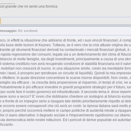
________
osì grande che mi sento una formica.
 messaggio:
Re: eurobond
co, in effetti la situazione che abbiamo di fronte, ed i suoi vincoli finanziari, è co
lla base delle lezioni di Keynes. Tuttavia, se è vero che la crisi attuale origina d
tramite gli strumenti finanziari derivati ha contaminato i mercati finanziari globali, è a
 rapida regressione dei consumi, legata sia a un deterioramento del clima di fiducia 
bilancio di molte famiglie, sia degli investimenti, principalmente a causa di una str
il sistema creditizio non avrà recuperato condizioni di stabilità finanziaria ed il valore
 mobiliari non crescerà di nuovo. in una situazione simile, credo sia inevitabile fornir
ndo i tassi, è prooprio per rpristinare un circuito di liquidità). Quindi la mia impre
e riflettere: in quale direzione concentrare le scarse risorse disponibili. Non cred
famiglie sia efficace - la crescita dela propensione al risparmio, in tempi di crisi, n
robabilmente è più efficace investire in grandi programmi strategici per il futuro,
po vuole fare il nostro governo) ed infrastrutturale. Il secondo tema è: dove reperire
aese sono a secco? E' ovvio che dobbiamo chiedere un sostegno al bilancio europeo
 a fronte di un impegno serio a ripagare tale debito prioritariamente rispetto al debi
 occorre essere consapevoli che ciò avrà un costo: la ripresa italiana sarà molto p
er, proprio perché occorrerà mettere in campo politiche di austerità mirate a ripagare 
he ci siano alternative: il degrado sociale e l'impoverimento rapidissimo cui stiam
nuta democratica delle nostre istituzioni. Ed i pericoli di derive populiste ed autorit
 Riccardo