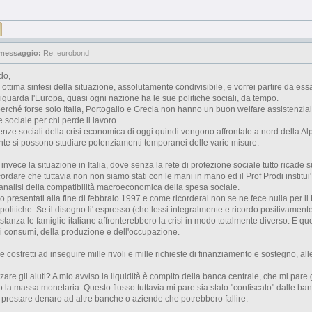
 messaggio:
Re: eurobond
do,
a ottima sintesi della situazione, assolutamente condivisibile, e vorrei partire da ess
iguarda l'Europa, quasi ogni nazione ha le sue politiche sociali, da tempo.
erché forse solo Italia, Portogallo e Grecia non hanno un buon welfare assistenziale,
 sociale per chi perde il lavoro.
ze sociali della crisi economica di oggi quindi vengono affrontate a nord della Alpi 
te si possono studiare potenziamenti temporanei delle varie misure.
nvece la situazione in Italia, dove senza la rete di protezione sociale tutto ricade su
icordare che tuttavia non non siamo stati con le mani in mano ed il Prof Prodi instit
l'analisi della compatibilità macroeconomica della spesa sociale.
no presentati alla fine di febbraio 1997 e come ricorderai non se ne fece nulla per il 
olitiche. Se il disegno li' espresso (che lessi integralmente e ricordo positivamente
istanza le famiglie italiane affronterebbero la crisi in modo totalmente diverso. E 
i consumi, della produzione e dell'occupazione.
costretti ad inseguire mille rivoli e mille richieste di finanziamento e sostegno, alle
zare gli aiuti? A mio avviso la liquidità è compito della banca centrale, che mi pare g
 la massa monetaria. Questo flusso tuttavia mi pare sia stato "confiscato" dalle banch
 a prestare denaro ad altre banche o aziende che potrebbero fallire.