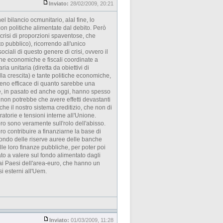
Inviato:
28/02/2009, 20:21
l bilancio ocmunitario, alal fine, lo
on politiche alimentate dal debito. Però
crisi di proporzioni spaventose, che
o pubblico), ricorrendo all'unico
iali di questo genere di crisi, ovvero il
he economiche e fiscali coordinate a
a unitaria (diretta da obiettivi di
lla crescita) e tante politiche economiche,
 meno efficace di quanto sarebbe una
che, in pasato ed anche oggi, hanno spesso
 non potrebbe che avere effetti devastanti
he il nostro sistema creditizio, che non di
torie e tensioni interne all'Unione.
ro sono veramente sull'rolo dell'abisso.
ro contribuire a finanziarne la base di
fondo delle riserve auree delle banche
elle loro finanze pubbliche, per poter poi
ato a valere sul fondo alimentato dagli
i Paesi dell'area-euro, che hanno un
i esterni all'Uem.
Inviato:
01/03/2009, 11:28