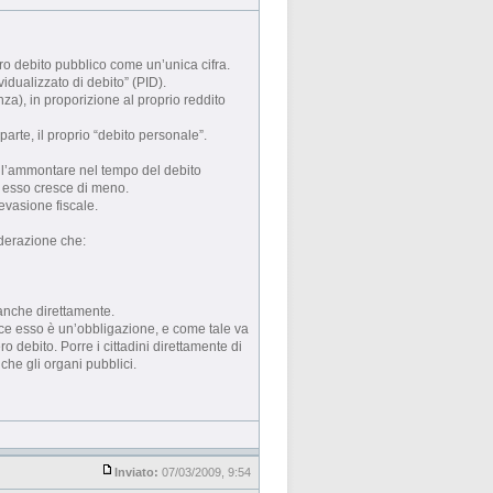
ro debito pubblico come un’unica cifra.
idualizzato di debito” (PID).
anza), in proporizione al proprio reddito
parte, il proprio “debito personale”.
all’ammontare nel tempo del debito
o esso cresce di meno.
’evasione fiscale.
iderazione che:
 anche direttamente.
vece esso è un’obbligazione, e come tale va
 debito. Porre i cittadini direttamente di
che gli organi pubblici.
Inviato:
07/03/2009, 9:54