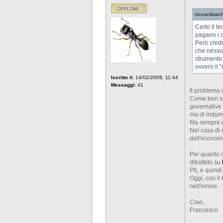
riccardoachi
Certo il t
pagano i c
Però credo
che nessun
strumento 
ovvero il 
Iscritto il:
14/02/2009, 11:44
Messaggi:
41
Il problema d
Come ben s
governative 
ma di indurre
Ma sempre de
Nel caso di 
dell'econom
Per quanto r
dibattiito su
PIL e quindi
Oggi, con il
nell'errore.
Ciao,
Francesco