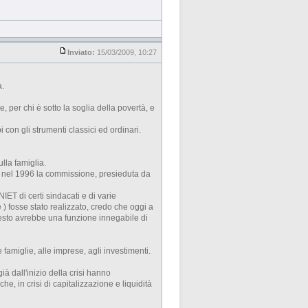
Inviato:
15/03/2009, 10:27
a.
 per chi è sotto la soglia della povertà, e
con gli strumenti classici ed ordinari.
lla famiglia.
ui' nel 1996 la commissione, presieduta da
NIET di certi sindacati e di varie
 ) fosse stato realizzato, credo che oggi a
questo avrebbe una funzione innegabile di
 famiglie, alle imprese, agli investimenti.
ià dall'inizio della crisi hanno
e, in crisi di capitalizzazione e liquidità