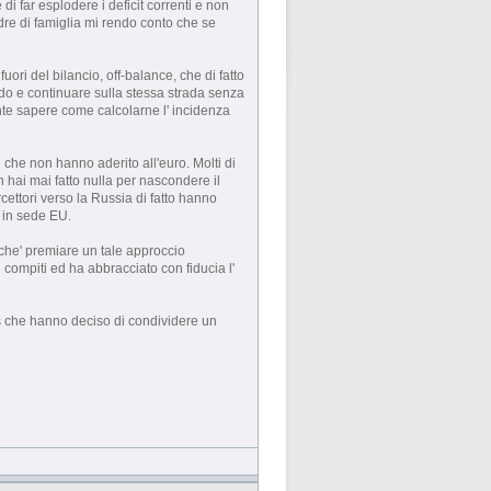
i far esplodere i deficit correnti e non
re di famiglia mi rendo conto che se
uori del bilancio, off-balance, che di fatto
endo e continuare sulla stessa strada senza
ante sapere come calcolarne l' incidenza
i che non hanno aderito all'euro. Molti di
 hai mai fatto nulla per nascondere il
rcettori verso la Russia di fatto hanno
 in sede EU.
rche' premiare un tale approccio
i compiti ed ha abbracciato con fiducia l'
ers che hanno deciso di condividere un