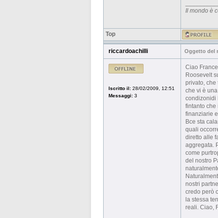
_________
Il mondo è c
Top
riccardoachilli
Oggetto del
Ciao Frances
Roosevelt su
privato, che 
Iscritto il:
28/02/2009, 12:51
che vi è una
Messaggi:
3
condizonidi 
fintanto che 
finanziarie e
Bce sta cala
quali occorr
diretto alle 
aggregata. P
come purtrop
del nostro P
naturalmente
Naturalmente
nostri partn
credo però c
la stessa te
reali. Ciao,