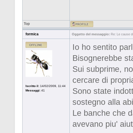
Top
formica
Oggetto del messaggio:
Re: Le cause de
Io ho sentito parl
Bisognerebbe stab
Sui subprime, no
cercare di propri
Iscritto il:
14/02/2009, 11:44
Sono state indott
Messaggi:
41
sostegno alla abi
Le banche che da
avevano piu' aiuti