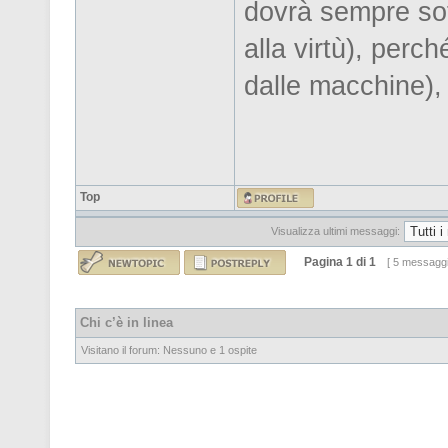
dovrà sempre sof
alla virtù), perc
dalle macchine),
Top
Visualizza ultimi messaggi:
Pagina
1
di
1
[ 5 messaggi
Chi c’è in linea
Visitano il forum: Nessuno e 1 ospite