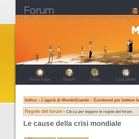
FAIL (the browser should render some flash content, not t
Home Page
Regole
Cerca
Lista Utenti
Indice
»
L'agorà di MondoGrande
»
Eurobond per battere l
Regole del forum
•
Clicca per leggere le regole del forum
Le cause della crisi mondiale