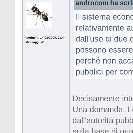
androcom ha scri
Il sistema econ
relativamente a
dall’uso di due 
Iscritto il:
14/02/2009, 11:44
Messaggi:
41
possono essere 
perché non acca
pubblici per com
Decisamente inte
Una domanda. Le
dall'autorità pu
sulla base di qu