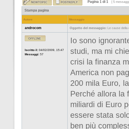
Pagina
1
di
1
[ 5 messaggi
Stampa pagina
Autore
Messaggio
androcom
Oggetto del messaggio:
Le cause della 
Io sono ignorante
studi, ma mi chi
Iscritto il:
04/02/2009, 15:47
Messaggi:
57
crisi la finanza 
America non paga
200 mila Euro, la 
Perché allora la 
miliardi di Euro p
essere stata solo
ben più complesso