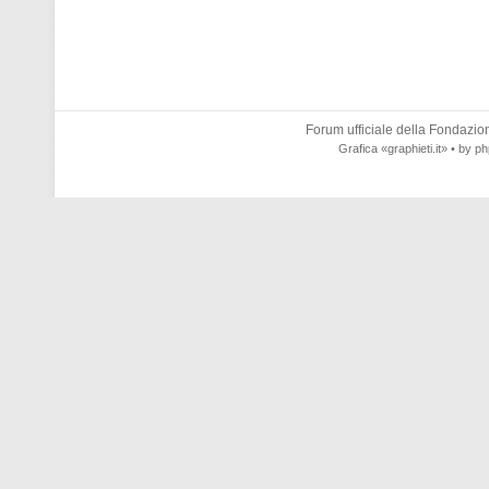
Forum ufficiale della
Fondazione
Grafica
«graphieti.it»
• by
ph