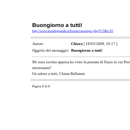
Buongiorno a tutti!
http://www.mondogrande.it/forum/viewtopic.php?f=5&t=35
Autore:
Chiara
[ 18/03/2009, 10:17 ]
Oggetto del messaggio:
Buongiorno a tutti!
Mi sono iscritta appena ho visto la puntata di Fazio in cui Pr
interessanti!
Un saluto a tutti, Chiara Ballarani
Pagina
1
di
1