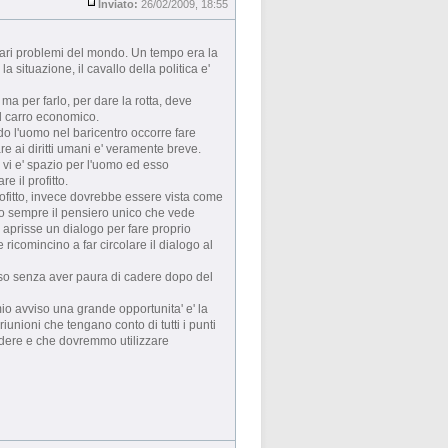
Inviato:
26/02/2009, 18:55
i vari problemi del mondo. Un tempo era la
a situazione, il cavallo della politica e'
ma per farlo, per dare la rotta, deve
l carro economico.
do l'uomo nel baricentro occorre fare
are ai diritti umani e' veramente breve.
 vi e' spazio per l'uomo ed esso
e il profitto.
ofitto, invece dovrebbe essere vista come
do sempre il pensiero unico che vede
i aprisse un dialogo per fare proprio
ricomincino a far circolare il dialogo al
sso senza aver paura di cadere dopo del
o avviso una grande opportunita' e' la
unioni che tengano conto di tutti i punti
edere e che dovremmo utilizzare