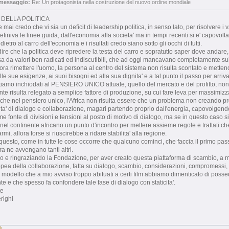
 messaggio:
Re: Un protagonista nella costruzione del nuovo ordine mondiale
 DELLA POLITICA
e mai credo che vi sia un deficit di leadership politica, in senso lato, per risolvere 
efiniva le linee guida, dall'economia alla societa' ma in tempi recenti si e' capovolta l
ietro al carro dell'economia e i risultati credo siano sotto gli occhi di tutti.
ire che la politica deve ripredere la testa del carro e sopratutto saper dove andare, 
 da valori ben radicati ed indiscutibili, che ad oggi mancavano completamente su
ora rimettere l'uomo, la persona al centro del sistema non risulta scontato e metten
le sue esigenze, ai suoi bisogni ed alla sua dignita' e a tal punto il passo per arriv
tiamo inchiodati al PENSIERO UNICO attuale, quello del mercato e del profitto, non
nte risulta relegato a semplice fattore di produzione, su cui fare leva per massimizzar
che nel pensiero unico, l'Africa non risulta essere che un problema non creando pr
ta' di dialogo e collaborazione, magari partendo proprio dall'energia, capovolgen
me fonte di divisioni e tensioni al posto di motivo di dialogo, ma se in questo caso s
 nel continente africano un punto d'incontro per mettere assieme regole e trattati che 
rmi, allora forse si riuscirebbe a ridare stabilita' alla regione.
questo, come in tutte le cose occorre che qualcuno cominci, che faccia il primo pa
ra ne avvengano tanti altri.
e ringraziando la Fondazione, per aver creato questa piattaforma di scambio, a mi
pea della collaborazione, fatta su dialogo, scambio, considerazioni, compromessi, ri
odello che a mio avviso troppo abituati a certi film abbiamo dimenticato di poss
 e che spesso fa confondere tale fase di dialogo con staticita'.
te
righi