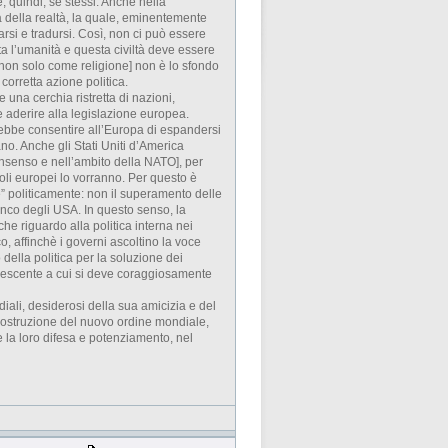
, quindi, se stessi. Anche nella
a della realtà, la quale, eminentemente
alarsi e tradursi. Così, non ci può essere
tta l’umanità e questa civiltà deve essere
 non solo come religione] non è lo sfondo
 corretta azione politica.
una cerchia ristretta di nazioni,
 aderire alla legislazione europea.
ebbe consentire all’Europa di espandersi
ano. Anche gli Stati Uniti d’America
onsenso e nell’ambito della NATO], per
oli europei lo vorranno. Per questo è
” politicamente: non il superamento delle
ianco degli USA. In questo senso, la
e riguardo alla politica interna nei
o, affinchè i governi ascoltino la voce
della politica per la soluzione dei
crescente a cui si deve coraggiosamente
diali, desiderosi della sua amicizia e del
a costruzione del nuovo ordine mondiale,
e la loro difesa e potenziamento, nel