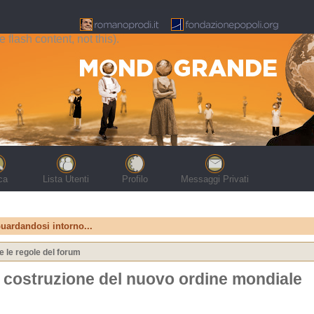
flash content, not this).
ca
Lista Utenti
Profilo
Messaggi Privati
uardandosi intorno...
e le regole del forum
a costruzione del nuovo ordine mondiale