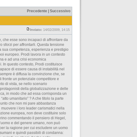
Precedente
|
Successivo
Inviato:
14/02/2009, 14:15
e, che esse sono incapaci di affrontare da
ro sforzi per affrontarli. Questa tensione
 la sua competenza, esperienza e prestigio
 poi europeo. Prodi lavora in un contesto
ma e ad una crisi economica
. In questo contesto, Prodi costituisce
pace di essere causa di instabilità nel
sempre è diffusa la convinzione che, se
di fronte un potenziale competitore e
o di vista, se nello scenario
i protagonisti della globalizzazione e delle
frica, in modo che ad essa corrisponda un
atto umanitario” ? A che titolo la parte
 punto che non mi pare abbastanza
ve muovere i loro leader carismatici nella
ruzione europea, non deve costituire solo
erino commentando il pensiero di Hegel,
dell’uomo e del genere umano, non può
, per la ragione per cui escludere un uomo
disumani e quindi passibili di condanna: