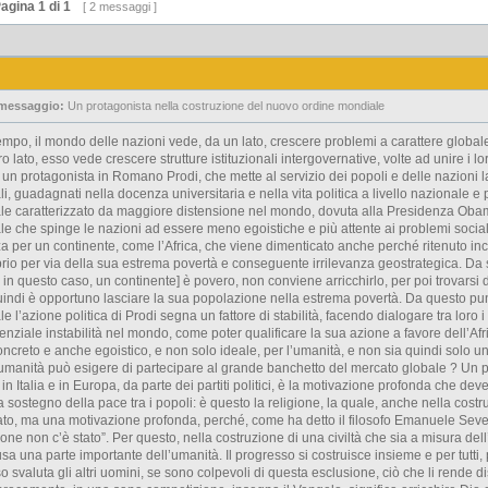
agina
1
di
1
[ 2 messaggi ]
 messaggio:
Un protagonista nella costruzione del nuovo ordine mondiale
empo, il mondo delle nazioni vede, da un lato, crescere problemi a carattere global
tro lato, esso vede crescere strutture istituzionali intergovernative, volte ad unire i lo
a un protagonista in Romano Prodi, che mette al servizio dei popoli e delle nazioni
li, guadagnati nella docenza universitaria e nella vita politica a livello nazionale e
ale caratterizzato da maggiore distensione nel mondo, dovuta alla Presidenza Oba
le che spinge le nazioni ad essere meno egoistiche e più attente ai problemi sociali
 per un continente, come l’Africa, che viene dimenticato anche perché ritenuto inca
io per via della sua estrema povertà e conseguente irrilevanza geostrategica. Da 
 in questo caso, un continente] è povero, non conviene arricchirlo, per poi trovarsi 
indi è opportuno lasciare la sua popolazione nella estrema povertà. Da questo punt
e l’azione politica di Prodi segna un fattore di stabilità, facendo dialogare tra loro 
enziale instabilità nel mondo, come poter qualificare la sua azione a favore dell’A
ncreto e anche egoistico, e non solo ideale, per l’umanità, e non sia quindi solo un “
’umanità può esigere di partecipare al grande banchetto del mercato globale ? Un
 in Italia e in Europa, da parte dei partiti politici, è la motivazione profonda che de
a sostegno della pace tra i popoli: è questo la religione, la quale, anche nella cost
vato, ma una motivazione profonda, perché, come ha detto il filosofo Emanuele Sev
ione non c’è stato”. Per questo, nella costruzione di una civiltà che sia a misura 
sa una parte importante dell’umanità. Il progresso si costruisce insieme e per tutti
o svaluta gli altri uomini, se sono colpevoli di questa esclusione, ciò che li rende 