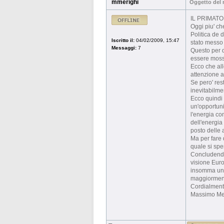
mmerighi
Oggetto del
IL PRIMATO
Oggi piu' ch
Politica de d
Iscritto il:
04/02/2009, 15:47
stato messo d
Messaggi:
7
Questo per d
essere mossa
Ecco che all
attenzione al
Se pero' res
inevitabilme
Ecco quindi 
un'opportuni
l'energia co
dell'energia
posto delle a
Ma per fare 
quale si spe
Concludendo 
visione Euro
insomma un m
maggiormente
Cordialmen
Massimo Me