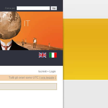
Cerca per:
Iscriviti
•
Login
Tutti gli orari sono UTC [
ora legale
]