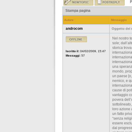
P
Stampa pagina
Autore
Messaggio
androcom
Oggetto del
Nel nostro t
sole; dall’al
storica trov
Iscritto il:
04/02/2009, 15:47
internaziona
Messaggi:
57
internazion
internaziona
una speranza
mondo, propr
un paese [o,
nemico, e qu
internazional
cause di pot
vantaggio co
povera dell
sottolineato,
loro azione 
un fatto pri
“senza relig
essere esclu
dal progress