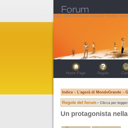
FAIL (the browser should render some 
Home Page
Regole
Cer
Indice
»
L'agorà di MondoGrande
»
G
Regole del forum
•
Clicca per legger
Un protagonista nell