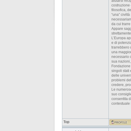
aiutarsi rec
costruzione 
filosofica, d
“una” civiltà
necessariame
da cui trarre
Appare saggi
strettamente
L’Europa ap
e di potenzi
trarrebbero 
una maggiore
necessario c
sua nazioni,
Fondazione p
singoli stat
delle univer
problemi del
credere, pro
Le numerose 
suo consigli
consentita d
contestuale 
Top