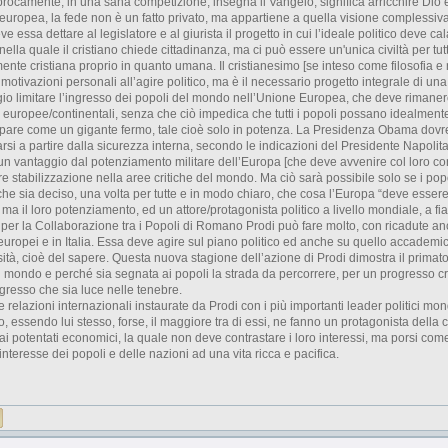
iprocamente, in una sana competizione, insegna il Vangelo, significa arricchire Dio e
europea, la fede non è un fatto privato, ma appartiene a quella visione complessiv
eve essa dettare al legislatore e al giurista il progetto in cui l’ideale politico deve c
 nella quale il cristiano chiede cittadinanza, ma ci può essere un'unica civiltà per tu
nte cristiana proprio in quanto umana. Il cristianesimo [se inteso come filosofia e
 motivazioni personali all’agire politico, ma è il necessario progetto integrale di una
o limitare l’ingresso dei popoli del mondo nell’Unione Europea, che deve rimanere 
 europee/continentali, senza che ciò impedica che tutti i popoli possano idealmente
pare come un gigante fermo, tale cioè solo in potenza. La Presidenza Obama dovr
arsi a partire dalla sicurezza interna, secondo le indicazioni del Presidente Napolit
un vantaggio dal potenziamento militare dell’Europa [che deve avvenire col loro c
 stabilizzazione nella aree critiche del mondo. Ma ciò sarà possibile solo se i pop
he sia deciso, una volta per tutte e in modo chiaro, che cosa l’Europa “deve essere
 ma il loro potenziamento, ed un attore/protagonista politico a livello mondiale, a f
er la Collaborazione tra i Popoli di Romano Prodi può fare molto, con ricadute anch
i europei e in Italia. Essa deve agire sul piano politico ed anche su quello accademic
sità, cioè del sapere. Questa nuova stagione dell’azione di Prodi dimostra il primato 
 mondo e perché sia segnata ai popoli la strada da percorrere, per un progresso 
gresso che sia luce nelle tenebre.
relazioni internazionali instaurate da Prodi con i più importanti leader politici mon
o, essendo lui stesso, forse, il maggiore tra di essi, ne fanno un protagonista dell
ai potentati economici, la quale non deve contrastare i loro interessi, ma porsi com
interesse dei popoli e delle nazioni ad una vita ricca e pacifica.