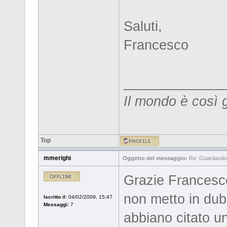
Saluti,
Francesco
_____________
Il mondo è così 
Top
mmerighi
Oggetto del messaggio:
Re: Guardandos
Grazie Francesc
non metto in dub
Iscritto il:
04/02/2009, 15:47
Messaggi:
7
abbiano citato un