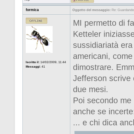
formica
Oggetto del messaggio:
Re: Guardandos
MI permetto di 
Ketteler iniziass
sussidiariatà era
americani, come l
Iscritto il:
14/02/2009, 11:44
dimostrare. Emma
Messaggi:
41
Jefferson scrive
due mesi.
Poi secondo me q
anche se incert
... e chi dica anc