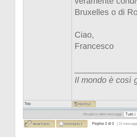
veramente condivi
Bruxelles o di R
Ciao,
Francesco
_____________
Il mondo è così 
Top
Visualizza ultimi messaggi:
Pagina
2
di
2
[ 15 messagg