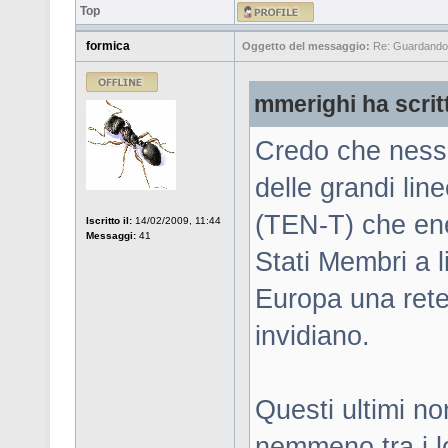
Top
formica
Oggetto del messaggio:
Re: Guardandos
mmerighi ha scrit
Credo che nessu
delle grandi lin
(TEN-T) che ene
Iscritto il:
14/02/2009, 11:44
Messaggi:
41
Stati Membri a l
Europa una rete 
invidiano.
Questi ultimi n
nemmeno tra i lo