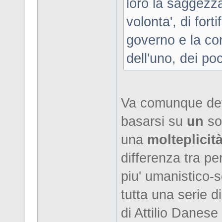
loro la saggezz
volonta', di for
governo e la con
dell'uno, dei po
Va comunque det
basarsi su
un
sol
una
molteplicit
differenza tra p
piu' umanistico-s
tutta una serie di
di Attilio Danese