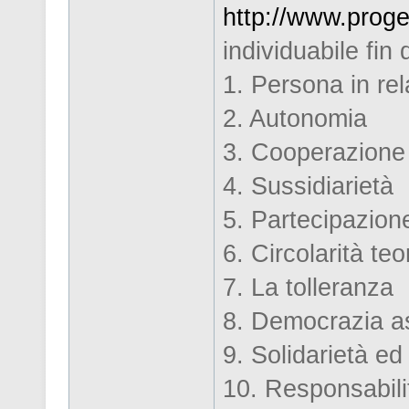
http://www.proget
individuabile fin d
1. Persona in re
2. Autonomia
3. Cooperazione
4. Sussidiarietà
5. Partecipazion
6. Circolarità teo
7. La tolleranza
8. Democrazia a
9. Solidarietà ed
10. Responsabili