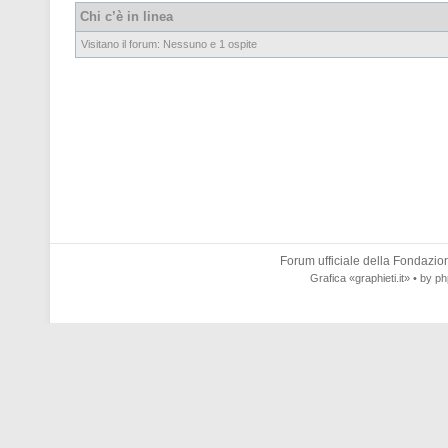
Chi c’è in linea
Visitano il forum: Nessuno e 1 ospite
Forum ufficiale della
Fondazione
Grafica
«graphieti.it»
• by
ph