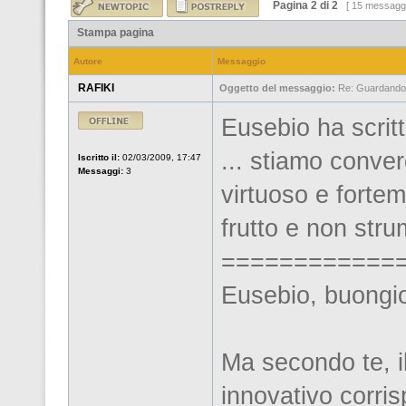
Pagina
2
di
2
[ 15 messagg
Stampa pagina
Autore
Messaggio
RAFIKI
Oggetto del messaggio:
Re: Guardandos
Eusebio ha scritt
... stiamo conve
Iscritto il:
02/03/2009, 17:47
Messaggi:
3
virtuoso e fortem
frutto e non stru
============
Eusebio, buongi
Ma secondo te, il
innovativo corris