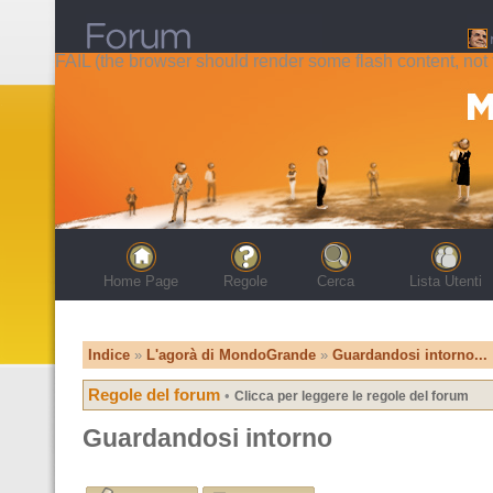
FAIL (the browser should render some flash content, not t
Home Page
Regole
Cerca
Lista Utenti
Indice
»
L'agorà di MondoGrande
»
Guardandosi intorno...
Regole del forum
•
Clicca per leggere le regole del forum
Guardandosi intorno