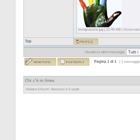
immigrazione.jpg [ 22.45 KiB | Osservato
Top
Visualizza ultimi messaggi:
Pagina
1
di
1
[ 1 messaggi
Chi c’è in linea
Visitano il forum: Nessuno e 5 ospiti