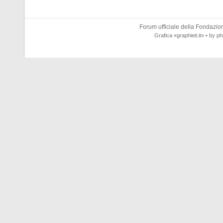
Forum ufficiale della
Fondazione
Grafica
«graphieti.it»
• by
ph