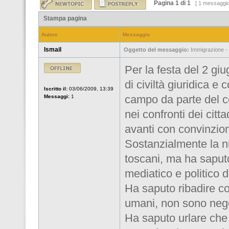
Pagina
1
di
1
[ 1 messaggi
Stampa pagina
Autore
Messaggio
Ismail
Oggetto del messaggio:
Immigrazione - 
Per la festa del 2 gi
di civiltà giuridica 
Iscritto il:
03/06/2009, 13:39
campo da parte del c
Messaggi:
1
nei confronti dei cit
avanti con convinzione
Sostanzialmente la n
toscani, ma ha saputo
mediatico e politico d
Ha saputo ribadire con
umani, non sono negoz
Ha saputo urlare che