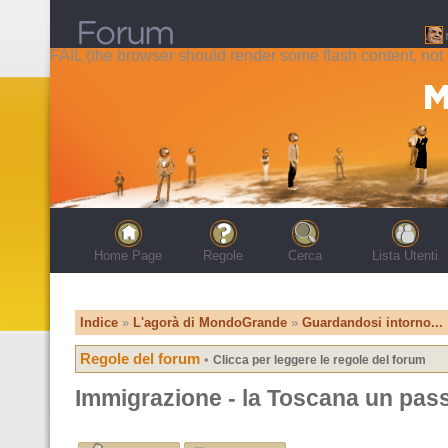
FAIL (the browser should render some flash content, not t
Home Page
Regole
Cerca
Lista Utenti
Indice
»
L'agorà di MondoGrande
»
Guardandosi intorno...
Regole del forum
•
Clicca per leggere le regole del forum
Immigrazione - la Toscana un pas