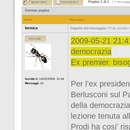
Pagina
1
di
1
[ 4 messaggi
Stampa pagina
Autore
Messaggio
formica
Oggetto del messaggio:
Prodi, premier 
2009-05-21 21:41
democrazia
Ex premier. biso
Iscritto il:
14/02/2009, 11:44
Per l’ex presiden
Messaggi:
41
Berlusconi sul P
della democrazia”
lezione tenuta a
Prodi ha cosi’ ri