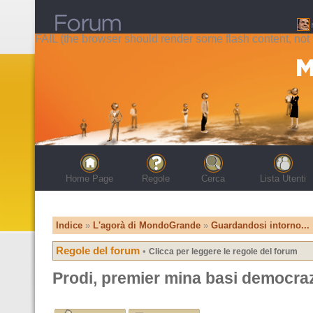
FAIL (the browser should render some flash content, not t
Home Page
Regole
Cerca
Lista Utenti
Indice
»
L'agorà di MondoGrande
»
Guardandosi intorno...
Regole del forum
•
Clicca per leggere le regole del forum
Prodi, premier mina basi democra