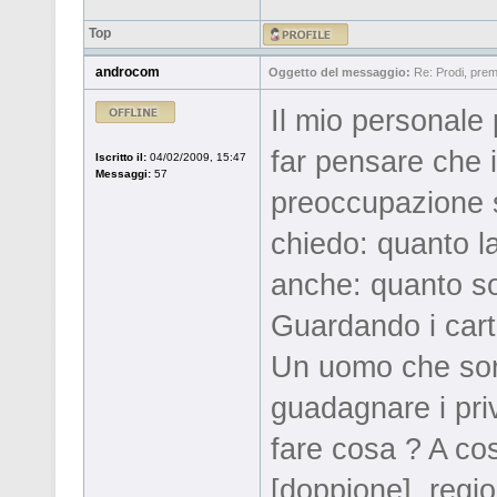
Top
androcom
Oggetto del messaggio:
Re: Prodi, prem
Il mio personale
far pensare che i
Iscritto il:
04/02/2009, 15:47
Messaggi:
57
preoccupazione s
chiedo: quanto l
anche: quanto son
Guardando i cart
Un uomo che sorr
guadagnare i priv
fare cosa ? A cos
[doppione], regio