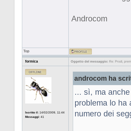
Androcom
Top
formica
Oggetto del messaggio:
Re: Prodi, prem
androcom ha scri
... sì, ma anch
problema lo ha a
numero dei seggi
Iscritto il:
14/02/2009, 11:44
Messaggi:
41