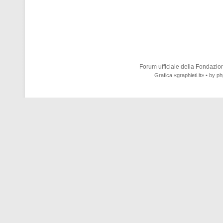
Forum ufficiale della
Fondazione
Grafica
«graphieti.it»
• by
ph