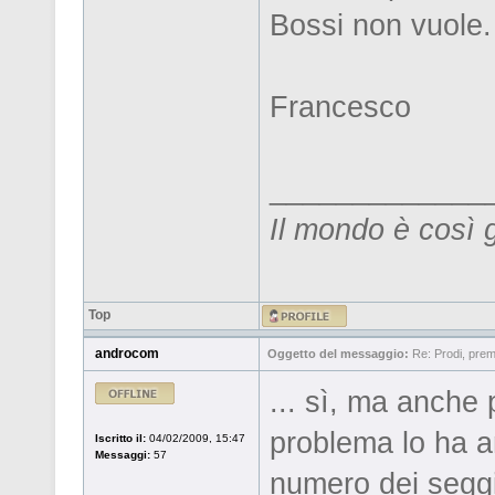
Bossi non vuole.
Francesco
_____________
Il mondo è così 
Top
androcom
Oggetto del messaggio:
Re: Prodi, prem
... sì, ma anche
problema lo ha an
Iscritto il:
04/02/2009, 15:47
Messaggi:
57
numero dei seggi 