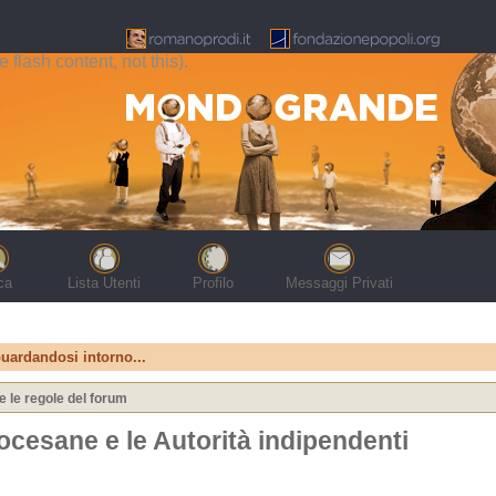
flash content, not this).
ca
Lista Utenti
Profilo
Messaggi Privati
uardandosi intorno...
e le regole del forum
iocesane e le Autorità indipendenti