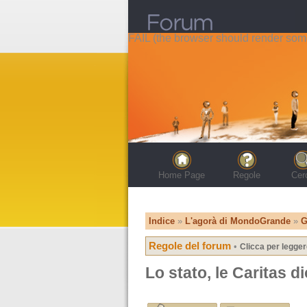
FAIL (the browser should render some 
Home Page
Regole
Cer
Indice
»
L'agorà di MondoGrande
»
G
Regole del forum
•
Clicca per legger
Lo stato, le Caritas d