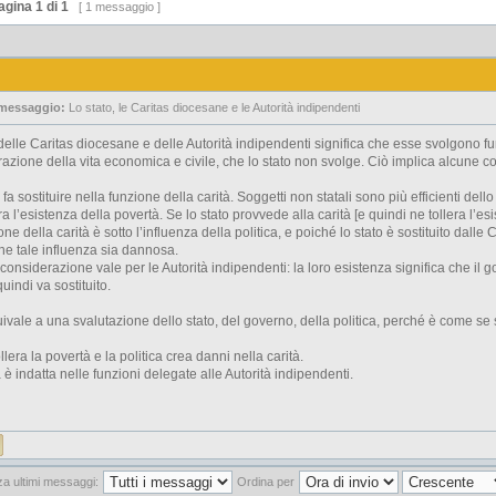
agina
1
di
1
[ 1 messaggio ]
 messaggio:
Lo stato, le Caritas diocesane e le Autorità indipendenti
delle Caritas diocesane e delle Autorità indipendenti significa che esse svolgono fun
razione della vita economica e civile, che lo stato non svolge. Ciò implica alcune 
si fa sostituire nella funzione della carità. Soggetti non statali sono più efficienti dello
era l’esistenza della povertà. Se lo stato provvede alla carità [e quindi ne tollera l’es
e della carità è sotto l’influenza della politica, e poiché lo stato è sostituito dalle
che tale influenza sia dannosa.
a considerazione vale per le Autorità indipendenti: la loro esistenza significa che il
uindi va sostituito.
uivale a una svalutazione dello stato, del governo, della politica, perché è come se
tollera la povertà e la politica crea danni nella carità.
ca è indatta nelle funzioni delegate alle Autorità indipendenti.
za ultimi messaggi:
Ordina per