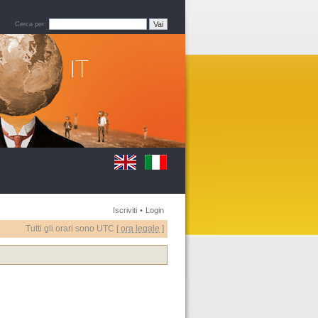
Cerca per:
Iscriviti
•
Login
Tutti gli orari sono UTC [
ora legale
]