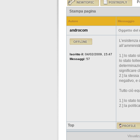
P
Stampa pagina
Autore
Messaggio
androcom
Oggetto del
L’esistenza 
all’amminist
Iscritto il:
04/02/2009, 15:47
1.] lo stato 
Messaggi:
57
lo stato toll
determinazion
significare 
2.] la stess
negativo, e q
Tutto ciò eq
1.] lo stato 
2.] la politi
Top
Visualiz