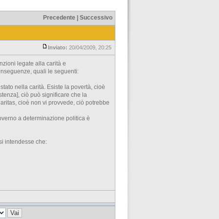
Precedente
|
Successivo
Inviato:
20/04/2009, 20:25
zioni legate alla carità e
conseguenze, quali le seguenti:
 stato nella carità. Esiste la povertà, cioè
istenza], ciò può significare che la
 Caritas, cioè non vi provvede, ciò potrebbe
 governo a determinazione politica è
 si intendesse che: