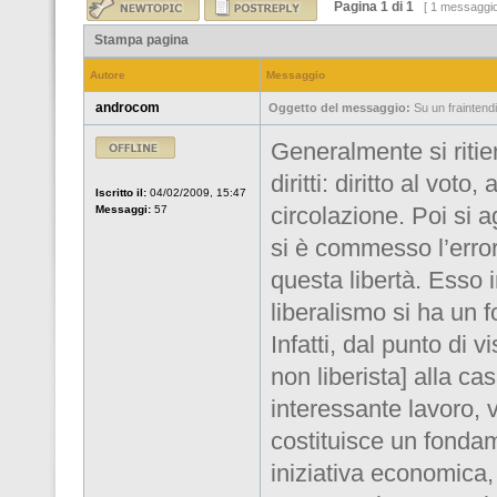
Pagina
1
di
1
[ 1 messaggi
Stampa pagina
Autore
Messaggio
androcom
Oggetto del messaggio:
Su un fraintend
Generalmente si ritie
diritti: diritto al voto
Iscritto il:
04/02/2009, 15:47
circolazione. Poi si a
Messaggi:
57
si è commesso l’error
questa libertà. Esso 
liberalismo si ha un 
Infatti, dal punto di 
non liberista] alla ca
interessante lavoro, v
costituisce un fondame
iniziativa economica,