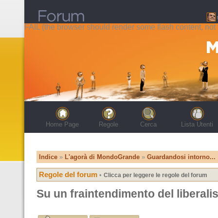
FAIL (the browser should render some flash content, not t
Home Page
Regole
Cerca
Lista Utenti
Indice
»
L'agorà di MondoGrande
»
Guardandosi intorno...
Regole del forum
•
Clicca per leggere le regole del forum
Su un fraintendimento del libera