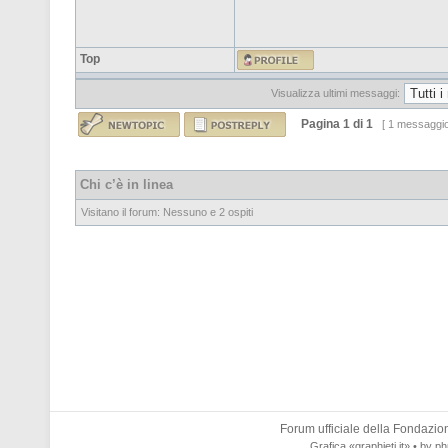
Top
Visualizza ultimi messaggi:
Pagina
1
di
1
[ 1 messaggi
Chi c’è in linea
Visitano il forum: Nessuno e 2 ospiti
Forum ufficiale della
Fondazione
Grafica
«graphieti.it»
• by
ph