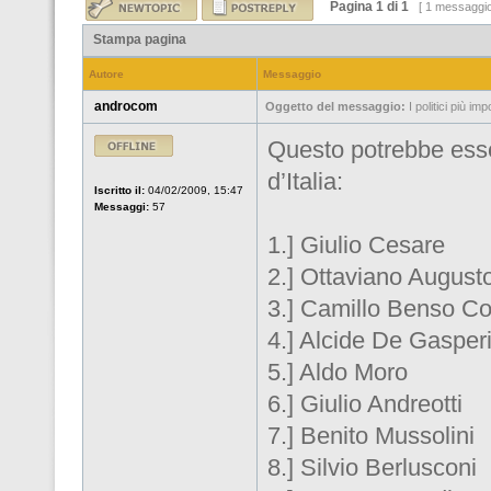
Pagina
1
di
1
[ 1 messaggi
Stampa pagina
Autore
Messaggio
androcom
Oggetto del messaggio:
I politici più imp
Questo potrebbe esser
d’Italia:
Iscritto il:
04/02/2009, 15:47
Messaggi:
57
1.] Giulio Cesare
2.] Ottaviano August
3.] Camillo Benso Co
4.] Alcide De Gasper
5.] Aldo Moro
6.] Giulio Andreotti
7.] Benito Mussolini
8.] Silvio Berlusconi