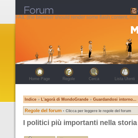
FAIL (the browser should render some flash content, not t
Home Page
Regole
Cerca
Lista Utenti
Indice
»
L'agorà di MondoGrande
»
Guardandosi intorno...
Regole del forum
•
Clicca per leggere le regole del forum
I politici più importanti nella storia 