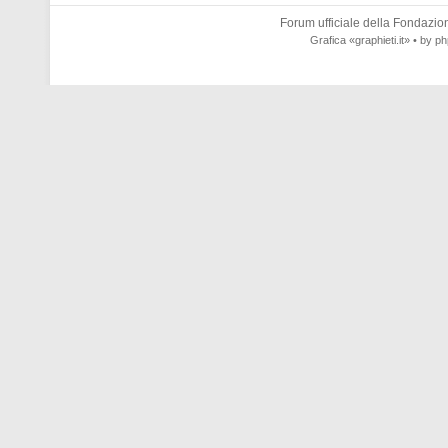
Forum ufficiale della
Fondazione
Grafica
«graphieti.it»
• by
ph