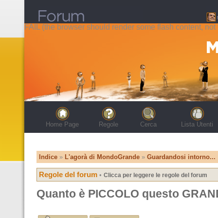
FAIL (the browser should render some flash content, not t
Home Page
Regole
Cerca
Lista Utenti
Indice
»
L'agorà di MondoGrande
»
Guardandosi intorno...
Regole del forum
•
Clicca per leggere le regole del forum
Quanto è PICCOLO questo GRA