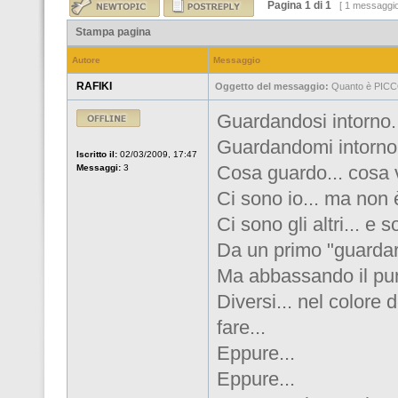
Pagina
1
di
1
[ 1 messaggi
Stampa pagina
Autore
Messaggio
RAFIKI
Oggetto del messaggio:
Quanto è PIC
Guardandosi intorno.
Guardandomi intorno.
Iscritto il:
02/03/2009, 17:47
Cosa guardo... cosa v
Messaggi:
3
Ci sono io... ma non 
Ci sono gli altri... e s
Da un primo "guardare
Ma abbassando il punto
Diversi... nel colore d
fare...
Eppure...
Eppure...