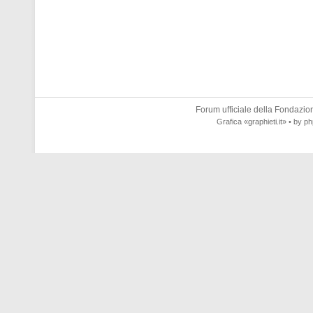
Forum ufficiale della
Fondazione
Grafica
«graphieti.it»
• by
ph