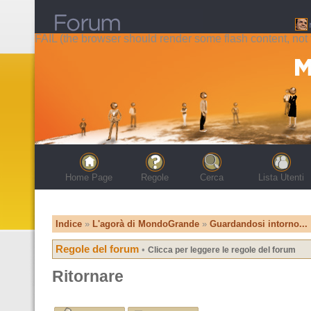
FAIL (the browser should render some flash content, not t
Home Page
Regole
Cerca
Lista Utenti
Indice
»
L'agorà di MondoGrande
»
Guardandosi intorno...
Regole del forum
•
Clicca per leggere le regole del forum
Ritornare