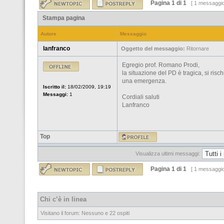
Pagina
1
di
1
[ 1 messaggi
Stampa pagina
Autore
Messaggio
lanfranco
Oggetto del messaggio:
Ritornare
Egregio prof. Romano Prodi,
la situazione del PD è tragica, si risc
una emergenza.
Iscritto il:
18/02/2009, 19:19
Messaggi:
1
Cordiali saluti
Lanfranco
Top
Visualizza ultimi messaggi:
Pagina
1
di
1
[ 1 messaggi
Chi c’è in linea
Visitano il forum: Nessuno e 22 ospiti