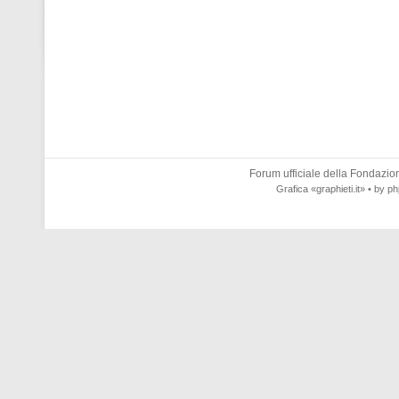
Forum ufficiale della
Fondazione
Grafica
«graphieti.it»
• by
ph