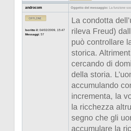
androcom
Oggetto del messaggio:
La funzione soci
La condotta dell
rileva Freud) dal
Iscritto il:
04/02/2009, 15:47
Messaggi:
57
può controllare l
storica. Altrimen
cercando di domi
della storia. L’u
accumulando con
incrementa, la v
la ricchezza altr
segno che gli uo
accumulare la ri