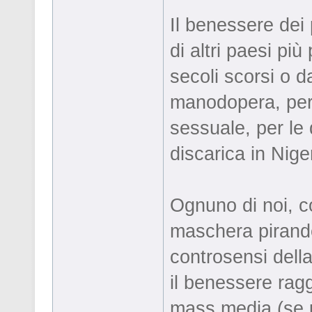
Il benessere dei
di altri paesi più
secoli scorsi o d
manodopera, per l
sessuale, per le d
discarica in Niger
Ognuno di noi, co
maschera pirandel
controsensi dell
il benessere ragg
mass media (se u