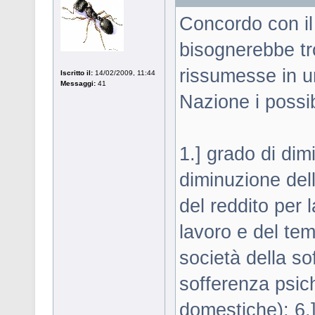
Concordo con il
bisognerebbe tr
rissumesse in u
Iscritto il:
14/02/2009, 11:44
Messaggi:
41
Nazione i possib
1.] grado di dim
diminuzione del
del reddito per 
lavoro e del tem
società della s
sofferenza psich
domestiche); 6.] 