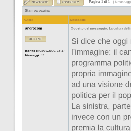
Pagina
1
di
1
[ 6 messaggi
Stampa pagina
Autore
Messaggio
androcom
Oggetto del messaggio:
La cultura dell'i
Si dice che oggi 
l’immagine: il ca
Iscritto il:
04/02/2009, 15:47
Messaggi:
57
programma politi
propria immagine
ad una visione de
politica per il po
La sinistra, part
invece con un p
premia la cultura