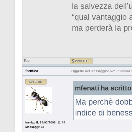
la salvezza dell’
“qual vantaggio 
ma perderà la pr
Top
formica
Oggetto del messaggio:
Re: La cultura de
mfenati ha scritto
Ma perchè dobbi
indice di benes
Iscritto il:
14/02/2009, 11:44
Messaggi:
41