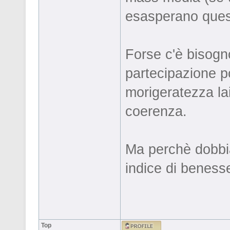
esasperano quest
Forse c'è bisogno
partecipazione po
morigeratezza lai
coerenza.
Ma perchè dobbia
indice di beness
Top