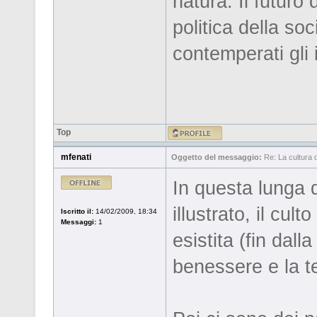
natura. Il futuro 
politica della so
contemperati gli 
Top
mfenati
Oggetto del messaggio:
Re: La cultura de
In questa lunga 
illustrato, il cu
Iscritto il:
14/02/2009, 18:34
Messaggi:
1
esistita (fin dalla
benessere e la t