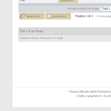
Top
Visualizza ultimi messaggi:
Pagina
1
di
1
[ 6 messaggi
Chi c’è in linea
Visitano il forum: Nessuno e 4 ospiti
Forum ufficiale della
Fondazione
Grafica
«graphieti.it»
• by
ph