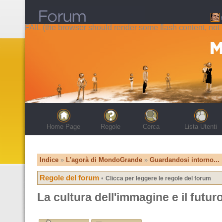
FAIL (the browser should render some flash content, not t
Home Page
Regole
Cerca
Lista Utenti
Indice
»
L'agorà di MondoGrande
»
Guardandosi intorno...
Regole del forum
•
Clicca per leggere le regole del forum
La cultura dell'immagine e il futuro