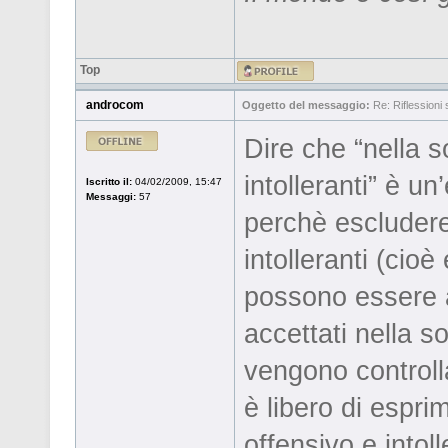
Top
androcom
Oggetto del messaggio:
Re: Riflessioni s
Dire che “nella s
intolleranti” è u
Iscritto il:
04/02/2009, 15:47
Messaggi:
57
perchè escludere 
intolleranti (cioè
possono essere a
accettati nella s
vengono controll
è libero di espri
offensivo e intol