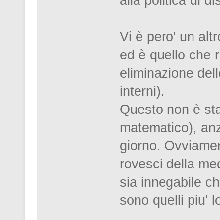
alla politica di d
Vi è pero' un alt
ed è quello che r
eliminazione dell
interni).
Questo non è stat
matematico), anz
giorno. Ovviame
rovesci della med
sia innegabile c
sono quelli piu' 