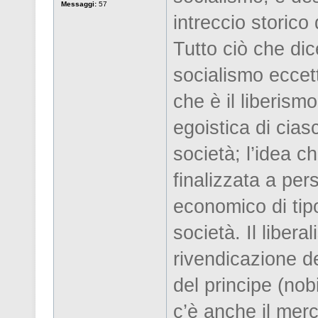
Messaggi:
57
intreccio storico 
Tutto ciò che dice
socialismo eccet
che è il liberism
egoistica di cias
società; l’idea ch
finalizzata a per
economico di tipo
società. Il libe
rivendicazione de
del principe (nobi
c’è anche il merc