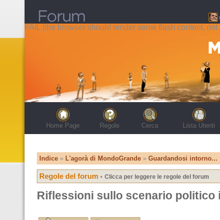
FAIL (the browser should render some flash content, not t
Home Page
Regole
Cerca
Lista Utenti
Indice
»
L'agorà di MondoGrande
»
Guardandosi intorno...
Regole del forum
•
Clicca per leggere le regole del forum
Riflessioni sullo scenario politico 