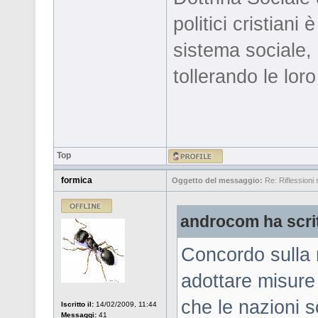
politici cristiani
sistema sociale,
tollerando le loro
Top
formica
Oggetto del messaggio:
Re: Riflessioni s
androcom ha scri
Concordo sulla 
adottare misure
che le nazioni 
Iscritto il:
14/02/2009, 11:44
Messaggi:
41