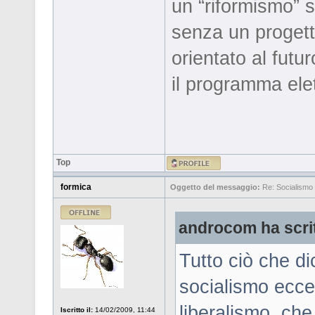
un “riformismo” 
senza un progett
orientato al futu
il programma elet
Top
formica
Oggetto del messaggio:
Re: Socialismo 
androcom ha scri
Tutto ciò che dic
socialismo ecce
liberalismo, che 
Iscritto il:
14/02/2009, 11:44