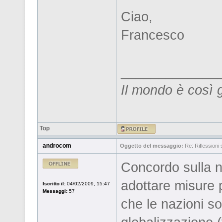
Ciao,
Francesco
_____________
Il mondo è così 
Top
androcom
Oggetto del messaggio:
Re: Riflessioni s
Concordo sulla n
adottare misure 
Iscritto il:
04/02/2009, 15:47
Messaggi:
57
che le nazioni s