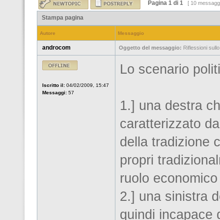
Pagina
1
di
1
[ 10 messagg
Stampa pagina
Autore
Messaggio
androcom
Oggetto del messaggio:
Riflessioni sullo
Lo scenario polit
Iscritto il:
04/02/2009, 15:47
Messaggi:
57
1.] una destra ch
caratterizzato da
della tradizione c
propri tradiziona
ruolo economico d
2.] una sinistra d
quindi incapace d