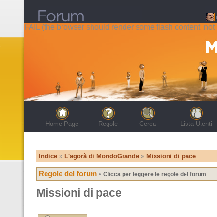
FAIL (the browser should render some flash content, not t
Home Page
Regole
Cerca
Lista Utenti
Indice
»
L'agorà di MondoGrande
»
Missioni di pace
Regole del forum
•
Clicca per leggere le regole del forum
Missioni di pace