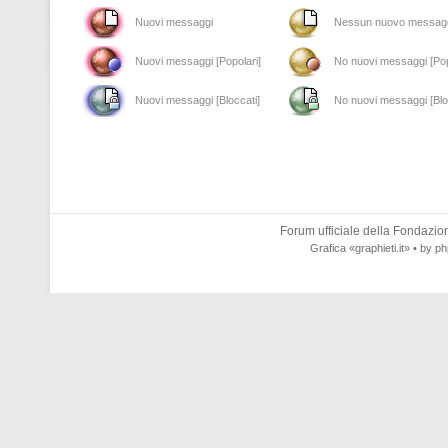
Nuovi messaggi
Nessun nuovo messag
Nuovi messaggi [Popolari]
No nuovi messaggi [Pop
Nuovi messaggi [Bloccati]
No nuovi messaggi [Blo
Forum ufficiale della
Fondazione
Grafica
«graphieti.it»
• by
ph