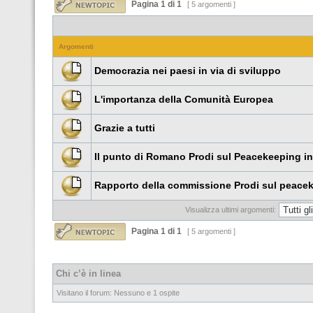
Pagina
1
di
1
[ 5 argomenti ]
Argomenti
Democrazia nei paesi in via di sviluppo
L'importanza della Comunità Europea
Grazie a tutti
Il punto di Romano Prodi sul Peacekeeping in
Rapporto della commissione Prodi sul peacek
Visualizza ultimi argomenti:
Pagina
1
di
1
[ 5 argomenti ]
Chi c’è in linea
Visitano il forum: Nessuno e 1 ospite