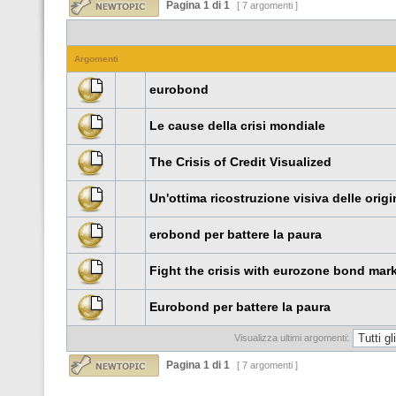
Pagina
1
di
1
[ 7 argomenti ]
Argomenti
eurobond
Le cause della crisi mondiale
The Crisis of Credit Visualized
Un'ottima ricostruzione visiva delle origin
erobond per battere la paura
Fight the crisis with eurozone bond mar
Eurobond per battere la paura
Visualizza ultimi argomenti:
Pagina
1
di
1
[ 7 argomenti ]