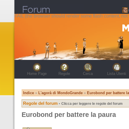
FAIL (the browser should render some flash content, not t
Home Page
Regole
Cerca
Lista Utenti
Indice
»
L'agorà di MondoGrande
»
Eurobond per battere l
Regole del forum
•
Clicca per leggere le regole del forum
Eurobond per battere la paura