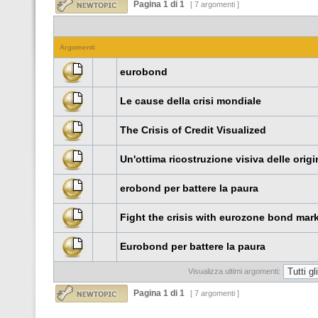
Pagina
1
di
1
[ 7 argomenti ]
Argomenti
eurobond
Le cause della crisi mondiale
The Crisis of Credit Visualized
Un'ottima ricostruzione visiva delle origin
erobond per battere la paura
Fight the crisis with eurozone bond mar
Eurobond per battere la paura
Visualizza ultimi argomenti:
Pagina
1
di
1
[ 7 argomenti ]