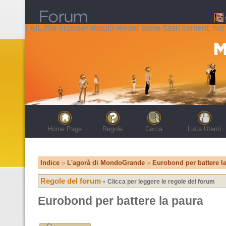
FAIL (the browser should render some flash content, not t
Home Page
Regole
Cerca
Lista Utenti
Indice
»
L'agorà di MondoGrande
»
Eurobond per battere l
Regole del forum
•
Clicca per leggere le regole del forum
Eurobond per battere la paura