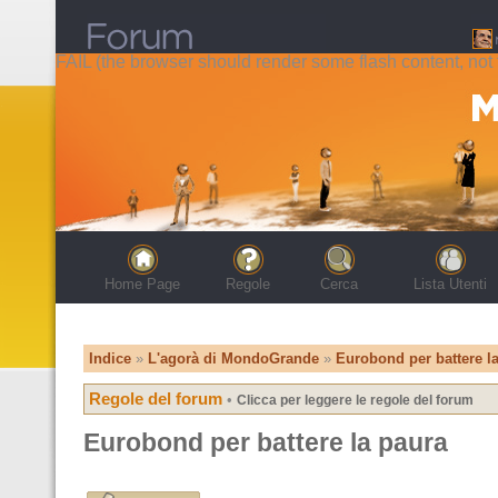
FAIL (the browser should render some flash content, not t
Home Page
Regole
Cerca
Lista Utenti
Indice
»
L'agorà di MondoGrande
»
Eurobond per battere l
Regole del forum
•
Clicca per leggere le regole del forum
Eurobond per battere la paura