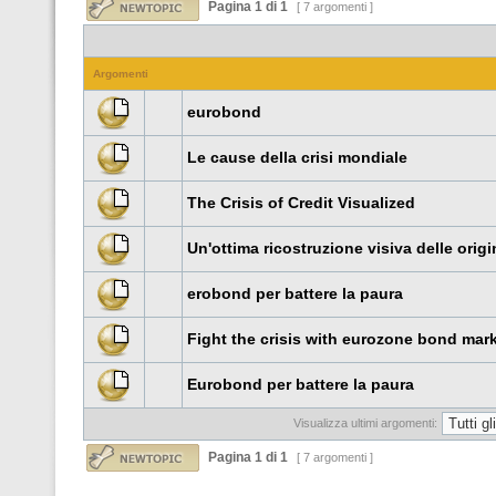
Pagina
1
di
1
[ 7 argomenti ]
Argomenti
eurobond
Le cause della crisi mondiale
The Crisis of Credit Visualized
Un'ottima ricostruzione visiva delle origin
erobond per battere la paura
Fight the crisis with eurozone bond mar
Eurobond per battere la paura
Visualizza ultimi argomenti:
Pagina
1
di
1
[ 7 argomenti ]