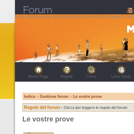
FAIL (the browser should render some flash content, not t
Home Page
Regole
Cerca
Lista Utenti
Indice
»
Gestione forum
»
Le vostre prove
Regole del forum
•
Clicca per leggere le regole del forum
Le vostre prove