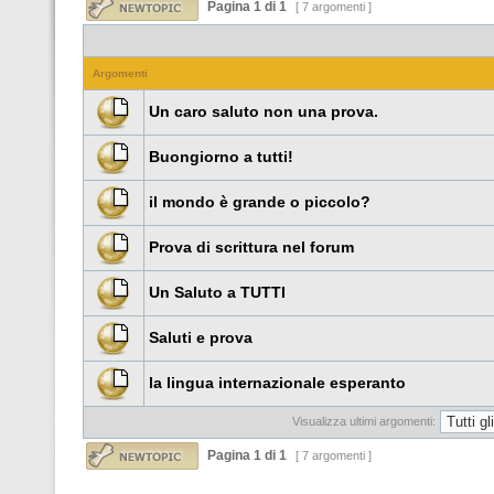
Pagina
1
di
1
[ 7 argomenti ]
Argomenti
Un caro saluto non una prova.
Buongiorno a tutti!
il mondo è grande o piccolo?
Prova di scrittura nel forum
Un Saluto a TUTTI
Saluti e prova
la lingua internazionale esperanto
Visualizza ultimi argomenti:
Pagina
1
di
1
[ 7 argomenti ]