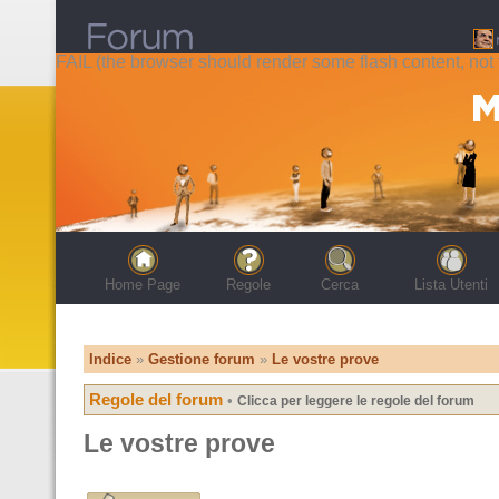
FAIL (the browser should render some flash content, not t
Home Page
Regole
Cerca
Lista Utenti
Indice
»
Gestione forum
»
Le vostre prove
Regole del forum
•
Clicca per leggere le regole del forum
Le vostre prove