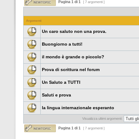
Pagina
1
di
1
[ 7 argomenti ]
Argomenti
Un caro saluto non una prova.
Buongiorno a tutti!
il mondo è grande o piccolo?
Prova di scrittura nel forum
Un Saluto a TUTTI
Saluti e prova
la lingua internazionale esperanto
Visualizza ultimi argomenti:
Pagina
1
di
1
[ 7 argomenti ]