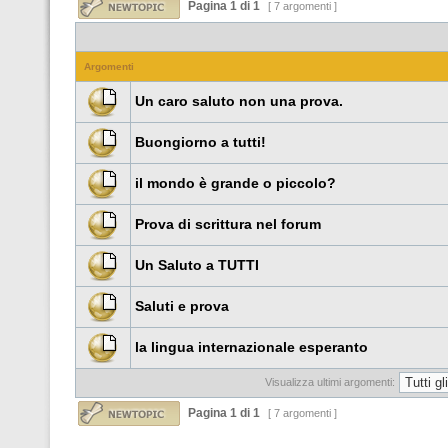
Pagina
1
di
1
[ 7 argomenti ]
Argomenti
Un caro saluto non una prova.
Buongiorno a tutti!
il mondo è grande o piccolo?
Prova di scrittura nel forum
Un Saluto a TUTTI
Saluti e prova
la lingua internazionale esperanto
Visualizza ultimi argomenti:
Pagina
1
di
1
[ 7 argomenti ]