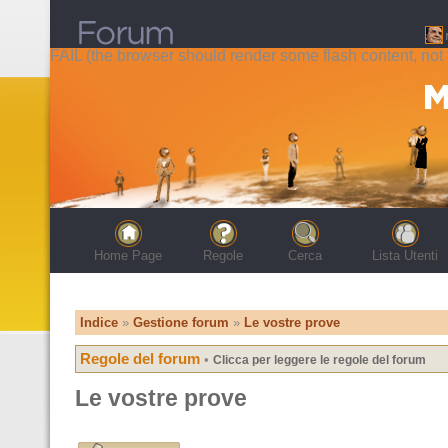
FAIL (the browser should render some flash content, not t
Home Page
Regole
Cerca
Lista Utenti
Indice
»
Gestione forum
»
Le vostre prove
Regole del forum
•
Clicca per leggere le regole del forum
Le vostre prove