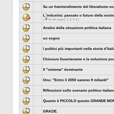
Su un fraintendimento del liberalismo 
L`industria: passato o futuro della nos
[
Vai alla pagina:
1
,
2
,
3
,
4
]
Analisi della situazione politica italiana
un sogno
I politici più importanti nella storia d’Itali
Chiusura Guantanamo e la soluzione poss
Il "sistema" dominante
Onu: "Entro il 2050 saremo 9 miliardi"
Riflessioni sullo scenario politico italian
Quanto è PICCOLO questo GRANDE MO
GRAZIE.