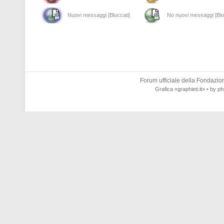
Nuovi messaggi [Bloccati]
No nuovi messaggi [Blo
Forum ufficiale della
Fondazione
Grafica
«graphieti.it»
• by
ph