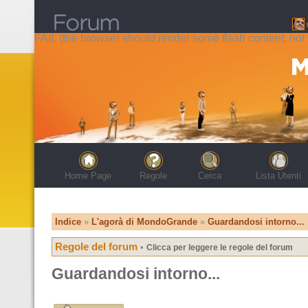
FAIL (the browser should render some flash content, not t
Home Page
Regole
Cerca
Lista Utenti
Indice
»
L'agorà di MondoGrande
»
Guardandosi intorno...
Regole del forum
•
Clicca per leggere le regole del forum
Guardandosi intorno...