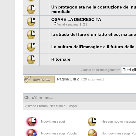
Un protagonista nella costruzione del n
mondiale
OSARE LA DECRESCITA
[
Vai alla pagina:
1
,
2
]
la strada del fare è un fatto etico, ma an
La cultura dell'immagine e il futuro della 
Ritornare
Visualizza ultimi argomenti:
Pagina
1
di
2
[ 29 argomenti ]
Chi c’è in linea
Visitano il forum: Nessuno e 6 ospiti
Nuovi messaggi
Nessun nuovo messag
Nuovi messaggi [Popolari]
No nuovi messaggi [Pop