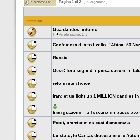
Pagina
1
di
2
[ 29 argomenti ]
Argomenti
Guardandosi intorno
[
Vai alla pagina:
1
,
2
]
Conferenza di alto livello: “Africa: 53 N
Russia
Ocse: forti segni di ripresa specie in Ital
reformists choice
Iran: et us light up 1 MILLION candles i
Immigrazione - la Toscana un passo avan
Prodi, premier mina basi democrazia
Lo stato, le Caritas diocesane e le Autor