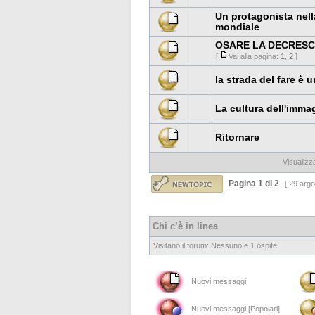
Un protagonista nell
mondiale
OSARE LA DECRESC
[
Vai alla pagina:
1
,
2
]
la strada del fare è 
La cultura dell'immagi
Ritornare
Visualizz
Pagina
1
di
2
[ 29 argo
Chi c’è in linea
Visitano il forum: Nessuno e 1 ospite
Nuovi messaggi
Nuovi messaggi [Popolari]