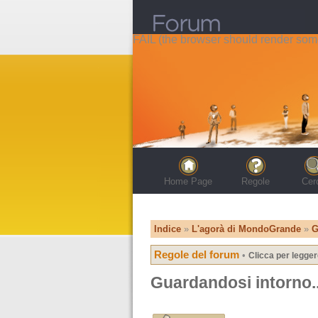
FAIL (the browser should render some 
Home Page
Regole
Cer
Indice
»
L'agorà di MondoGrande
»
G
Regole del forum
•
Clicca per legger
Guardandosi intorno..