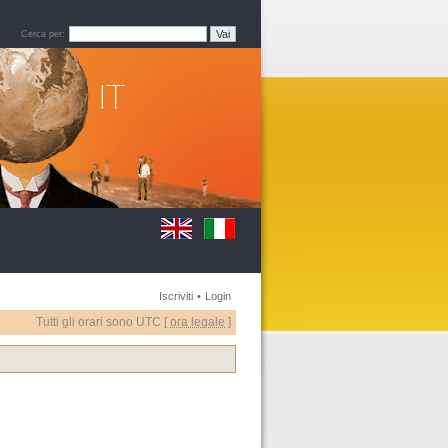
Cerca per:
Iscriviti
•
Login
Tutti gli orari sono UTC [
ora legale
]