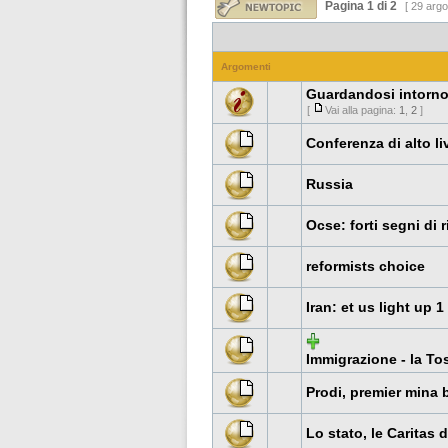
Pagina
1
di
2
[ 29 argo
Argomenti
Guardandosi intorn
[
Vai alla pagina:
1
,
2
]
Conferenza di alto li
Russia
Ocse: forti segni di r
reformists choice
Iran: et us light up
Immigrazione - la T
Prodi, premier mina 
Lo stato, le Caritas 