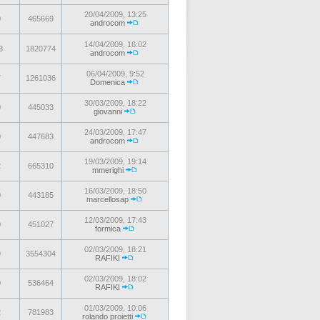
20/04/2009, 13:25
0
465669
androcom
14/04/2009, 16:02
3
1820774
androcom
06/04/2009, 9:52
7
1261036
Domenica
30/03/2009, 18:22
0
445033
giovanni
24/03/2009, 17:47
0
447683
androcom
19/03/2009, 19:14
2
665310
mmerighi
16/03/2009, 18:50
0
443185
marcellosap
12/03/2009, 17:43
0
451027
formica
02/03/2009, 18:21
9
3554304
RAFIKI
02/03/2009, 18:02
0
536464
RAFIKI
01/03/2009, 10:06
2
781983
rolando proietti