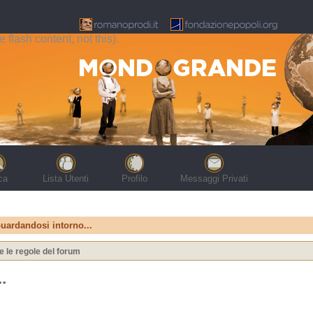
flash content, not this).
ca
Lista Utenti
Profilo
Messaggi Privati
uardandosi intorno...
e le regole del forum
.