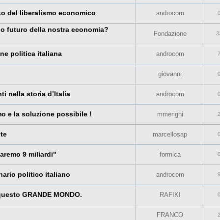
to del liberalismo economico
androcom
 o futuro della nostra economia?
Fondazione
3
ne politica italiana
androcom
giovanni
ti nella storia d’Italia
androcom
 e la soluzione possibile !
mmerighi
te
marcellosap
saremo 9 miliardi"
formica
nario politico italiano
androcom
questo GRANDE MONDO.
RAFIKI
FRANCO