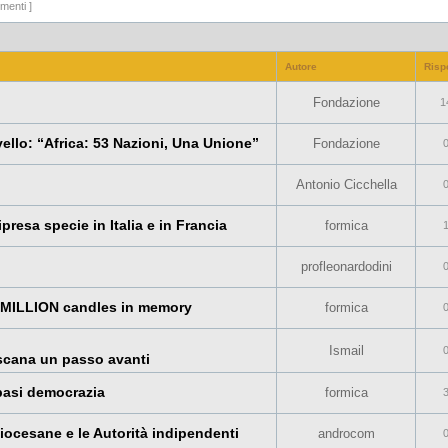
menti ]
Autore
Risp
o
Fondazione
1
vello: “Africa: 53 Nazioni, Una Unione”
Fondazione
Antonio Cicchella
ipresa specie in Italia e in Francia
formica
profleonardodini
 1 MILLION candles in memory
formica
Ismail
oscana un passo avanti
basi democrazia
formica
diocesane e le Autorità indipendenti
androcom