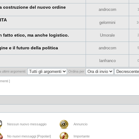
a costruzione del nuovo ordine
androcom
ITA
gelormini
1
un fatto etico, ma anche logistico.
Umorale
ne e il futuro della politica
androcom
lanfranco
a ultimi argomenti:
Ordina per
menti ]
Nessun nuovo messaggio
Annuncio
No nuovi messaggi [Popolari]
Importante