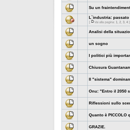
Su un fraintendimen
L`industria: passato
[
Vai alla pagina:
1
,
2
,
3
,
4
]
Analisi della situazio
un sogno
I politici più importan
Chiusura Guantanamo
Il "sistema" dominan
Onu: "Entro il 2050 
Riflessioni sullo sce
Quanto è PICCOLO 
GRAZIE.