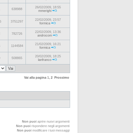
26/02/2009, 18:55
1
638988
mmerighi
22/02/2009, 23:57
6
3751297
formica
22/02/2009, 13:36
2
782726
androcom
21/02/2009, 16:21
5
1144584
formica
20/02/2009, 18:25
0
508865
lanfranco
Vai alla pagina
1
,
2
Prossimo
Non puoi
aprire nuovi argomenti
Non puoi
rispondere negli argomenti
Non puoi
modificare i tuoi messaggi