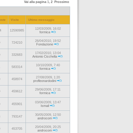
Vai alla pagina
1
,
2
Prossimo
oste
Visite
Ultimo messaggio
12/03/2009, 16:02
4
12590985
formica
26/04/2010, 19:52
0
724210
Fondazione
17/02/2010, 13:04
0
332683
Antonio Cicchella
10/10/2009, 7:40
1
583314
formica
27/08/2009, 1:20
0
458974
profleonardodini
29/06/2009, 17:11
0
459612
formica
03/06/2009, 13:47
0
455901
Ismail
30/05/2009, 12:50
3
793147
androcom
20/04/2009, 20:25
0
453705
androcom