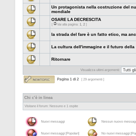
Un protagonista nella costruzione del n
mondiale
OSARE LA DECRESCITA
[
Vai alla pagina:
1
,
2
]
la strada del fare è un fatto etico, ma an
La cultura dell'immagine e il futuro della 
Ritornare
Visualizza ultimi argomenti:
Pagina
1
di
2
[ 29 argomenti ]
Chi c’è in linea
Visitano il forum: Nessuno e 1 ospite
Nuovi messaggi
Nessun nuovo messag
Nuovi messaggi [Popolari]
No nuovi messaggi [Pop