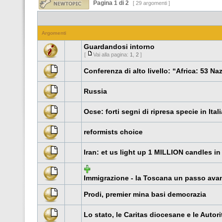
Pagina
1
di
2
[ 29 argomenti ]
Argomenti
Guardandosi intorno
[
Vai alla pagina:
1
,
2
]
Conferenza di alto livello: “Africa: 53 N
Russia
Ocse: forti segni di ripresa specie in Ital
reformists choice
Iran: et us light up 1 MILLION candles i
Immigrazione - la Toscana un passo avan
Prodi, premier mina basi democrazia
Lo stato, le Caritas diocesane e le Autor