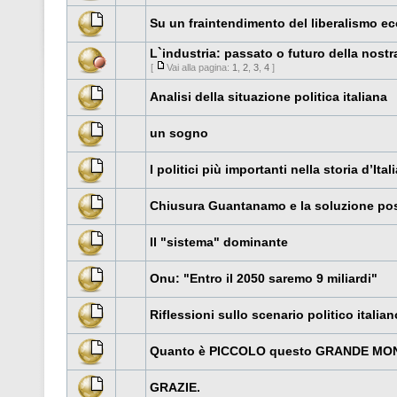
Su un fraintendimento del liberalismo 
L`industria: passato o futuro della nos
[
Vai alla pagina:
1
,
2
,
3
,
4
]
Analisi della situazione politica italiana
un sogno
I politici più importanti nella storia d’Itali
Chiusura Guantanamo e la soluzione poss
Il "sistema" dominante
Onu: "Entro il 2050 saremo 9 miliardi"
Riflessioni sullo scenario politico italian
Quanto è PICCOLO questo GRANDE MO
GRAZIE.