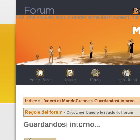
FAIL (the browser should render some flash content, not t
Home Page
Regole
Cerca
Lista Utenti
Indice
»
L'agorà di MondoGrande
»
Guardandosi intorno...
Regole del forum
•
Clicca per leggere le regole del forum
Guardandosi intorno...