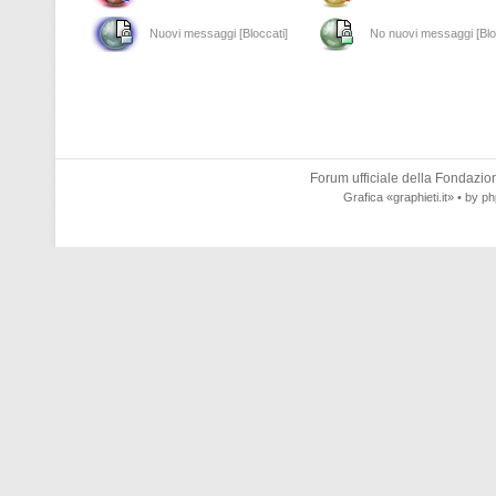
Nuovi messaggi [Bloccati]
No nuovi messaggi [Blo
Forum ufficiale della
Fondazione
Grafica
«graphieti.it»
• by
ph