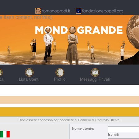
flash content, not this).
ca
Lista Utenti
Profilo
Messaggi Privati
Devi essere connesso per accedere al Pannello di Controllo Utente.
Nome utente:
Iscriviti