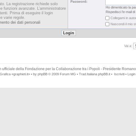
Password:
ato. La registrazione richiede solo
Ho dimenticato la p
le funzioni avanzate. L’amministratore
Rispedisci l’e-mail di
enti. Prima di eseguire il login
le varie regole.
Collegami in auto
mento dei dati personali
Nascondi il mio s
Vai a:
 ufficiale della
Fondazione per la Collaborazione tra i Popoli
- Presidente Romano
Grafica
«graphieti.it»
• by
phpBB
© 2009
Forum MG
• Trad.Italiana
phpBB.it
•
Iscriviti
•
Login