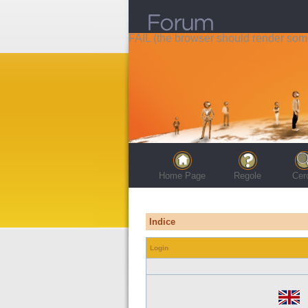
FAIL (the browser should render some 
Home Page
Regole
Cer
Indice
Login