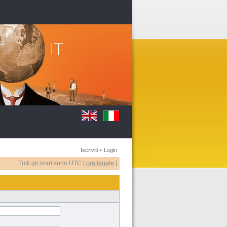
Iscriviti
•
Login
Tutti gli orari sono UTC [
ora legale
]