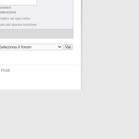
assword
 attivazione
matico ad ogni visita
tato per questa sessione
 Prodi