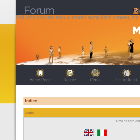
FAIL (the browser should render some flash content, not t
Home Page
Regole
Cerca
Lista Utenti
Indice
Login
Devi essere con