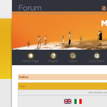
FAIL (the browser should render some flash content, not t
Home Page
Regole
Cerca
Lista Utenti
Indice
Login
Devi essere con