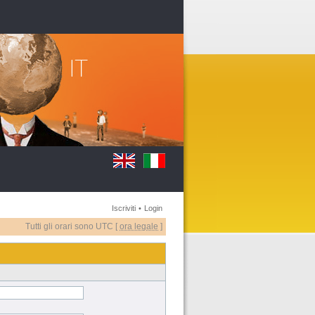
Iscriviti
•
Login
Tutti gli orari sono UTC [
ora legale
]