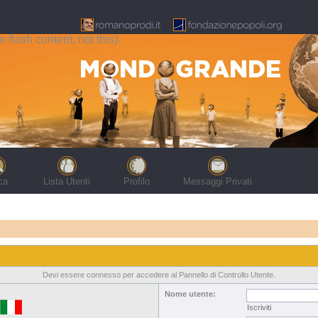
flash content, not this).
ca
Lista Utenti
Profilo
Messaggi Privati
Devi essere connesso per accedere al Pannello di Controllo Utente.
Nome utente:
Iscriviti