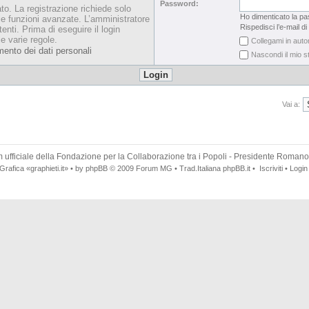
Password:
ato. La registrazione richiede solo
Ho dimenticato la p
le funzioni avanzate. L’amministratore
Rispedisci l’e-mail di
enti. Prima di eseguire il login
le varie regole.
Collegami in auto
mento dei dati personali
Nascondi il mio s
Vai a:
 ufficiale della
Fondazione per la Collaborazione tra i Popoli
- Presidente Romano
Grafica
«graphieti.it»
• by
phpBB
© 2009
Forum MG
• Trad.Italiana
phpBB.it
•
Iscriviti
•
Login