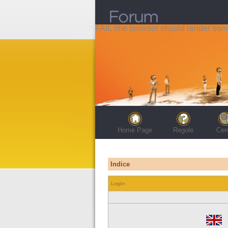
FAIL (the browser should render some 
Home Page
Regole
Cer
Indice
Login