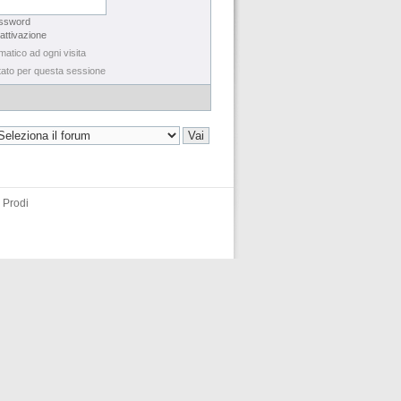
assword
 attivazione
matico ad ogni visita
tato per questa sessione
 Prodi