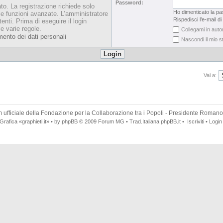
Password:
ato. La registrazione richiede solo
Ho dimenticato la p
le funzioni avanzate. L’amministratore
Rispedisci l’e-mail di
enti. Prima di eseguire il login
le varie regole.
Collegami in auto
mento dei dati personali
Nascondi il mio s
Vai a:
 ufficiale della
Fondazione per la Collaborazione tra i Popoli
- Presidente Romano
Grafica
«graphieti.it»
• by
phpBB
© 2009
Forum MG
• Trad.Italiana
phpBB.it
•
Iscriviti
•
Login