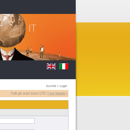
Iscriviti
•
Login
Tutti gli orari sono UTC [
ora legale
]