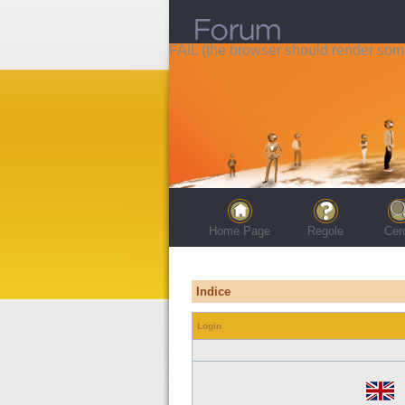
FAIL (the browser should render some 
Home Page
Regole
Cer
Indice
Login