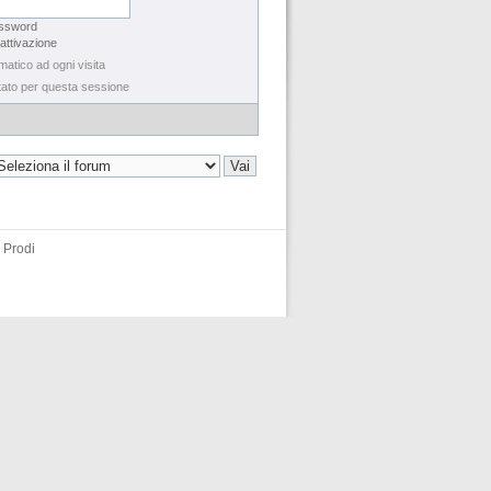
assword
 attivazione
matico ad ogni visita
tato per questa sessione
 Prodi