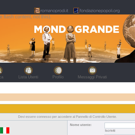
flash content, not this).
ca
Lista Utenti
Profilo
Messaggi Privati
Devi essere connesso per accedere al Pannello di Controllo Utente.
Nome utente:
Iscriviti