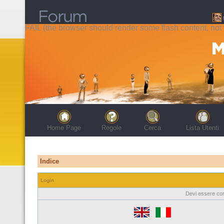
FAIL (the browser should render some flash content, not t
Home Page
Regole
Cerca
Lista Utenti
Indice
Login
Devi essere con