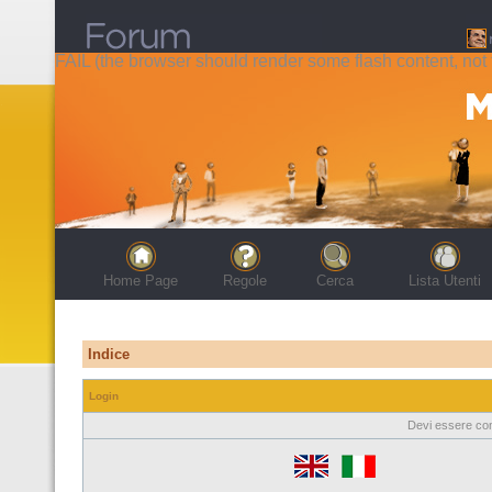
FAIL (the browser should render some flash content, not t
Home Page
Regole
Cerca
Lista Utenti
Indice
Login
Devi essere con