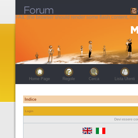
FAIL (the browser should render some flash content, not t
Home Page
Regole
Cerca
Lista Utenti
Indice
Login
Devi essere con