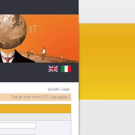
Iscriviti
•
Login
Tutti gli orari sono UTC [
ora legale
]