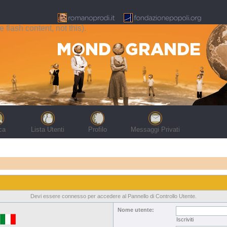
flash content, not this).
ca
Lista Utenti
Profilo
Messaggi Privati
Devi essere connesso per accedere al Pannello di Controllo Utente.
Nome utente:
Iscriviti