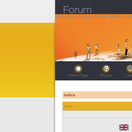
FAIL (the browser should render some 
Home Page
Regole
Cer
Indice
Login