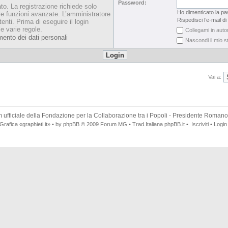
Password:
ato. La registrazione richiede solo
Ho dimenticato la p
le funzioni avanzate. L’amministratore
Rispedisci l’e-mail di
enti. Prima di eseguire il login
le varie regole.
Collegami in auto
mento dei dati personali
Nascondi il mio s
Vai a:
 ufficiale della
Fondazione per la Collaborazione tra i Popoli
- Presidente Romano
Grafica
«graphieti.it»
• by
phpBB
© 2009
Forum MG
• Trad.Italiana
phpBB.it
•
Iscriviti
•
Login