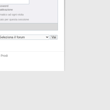
assword
 attivazione
matico ad ogni visita
tato per questa sessione
 Prodi