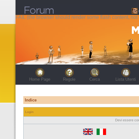
FAIL (the browser should render some flash content, not t
Home Page
Regole
Cerca
Lista Utenti
Indice
Login
Devi essere con