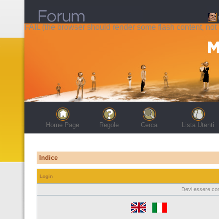
FAIL (the browser should render some flash content, not t
Home Page
Regole
Cerca
Lista Utenti
Indice
Login
Devi essere con