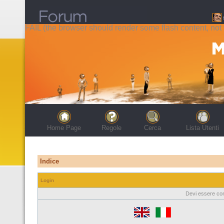
FAIL (the browser should render some flash content, not t
Home Page
Regole
Cerca
Lista Utenti
Indice
Login
Devi essere con