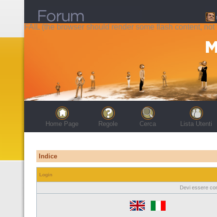
FAIL (the browser should render some flash content, not t
Home Page
Regole
Cerca
Lista Utenti
Indice
Login
Devi essere con