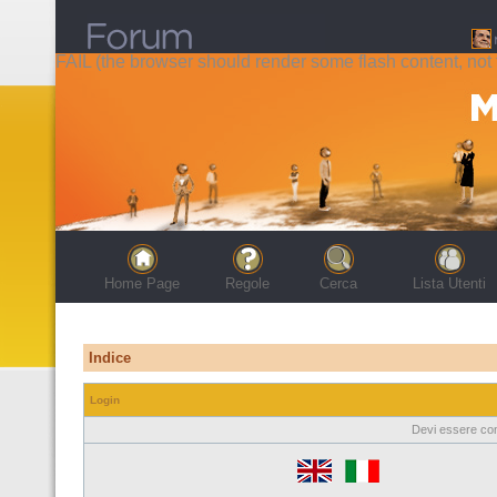
FAIL (the browser should render some flash content, not t
Home Page
Regole
Cerca
Lista Utenti
Indice
Login
Devi essere con