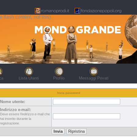
flash content, not this).
ca
Lista Utenti
Profilo
Messaggi Privati
Invia password
Nome utente:
Indirizzo e-mail:
Deve essere l’indirizzo e-mail che
hai inserito durante la
registrazione.