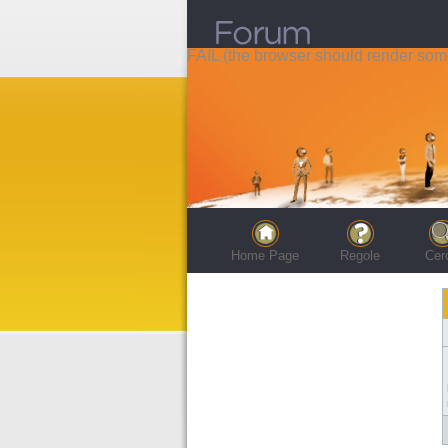
FAIL (the browser should render some 
Home Page
Regole
Cer