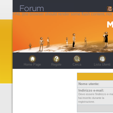
FAIL (the browser should render some flash content, not t
Home Page
Regole
Cerca
Lista Utenti
Nome utente:
Indirizzo e-mail:
Deve essere l’indirizzo e-ma
hai inserito durante la
registrazione.