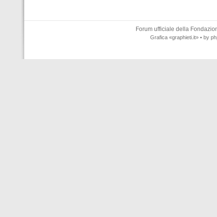
Forum ufficiale della
Fondazione
Grafica
«graphieti.it»
• by
ph