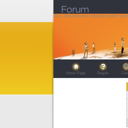
FAIL (the browser should render some 
Home Page
Regole
Cer