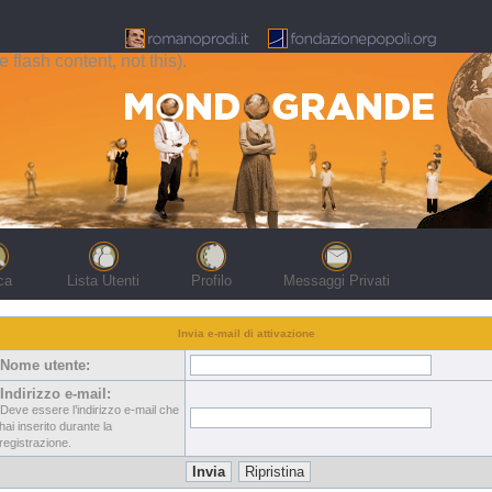
flash content, not this).
ca
Lista Utenti
Profilo
Messaggi Privati
Invia e-mail di attivazione
Nome utente:
Indirizzo e-mail:
Deve essere l’indirizzo e-mail che
hai inserito durante la
registrazione.