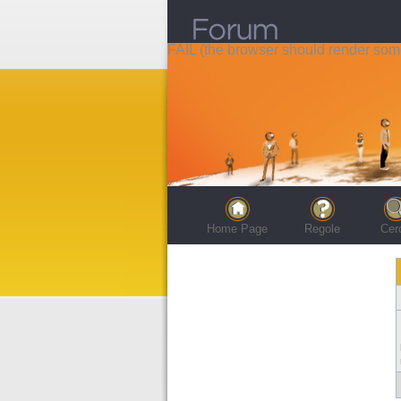
FAIL (the browser should render some 
Home Page
Regole
Cer