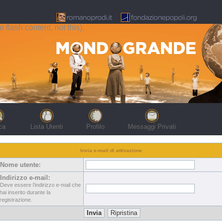
flash content, not this).
ca
Lista Utenti
Profilo
Messaggi Privati
Invia e-mail di attivazione
Nome utente:
Indirizzo e-mail:
Deve essere l’indirizzo e-mail che
hai inserito durante la
registrazione.