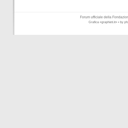
Forum ufficiale della
Fondazione
Grafica
«graphieti.it»
• by
ph