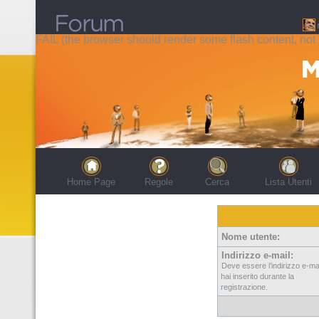
FAIL (the browser should render some flash content, not t
Home Page
Regole
Cerca
Lista Utenti
Nome utente:
Indirizzo e-mail:
Deve essere l’indirizzo e-ma
hai inserito durante la
registrazione.