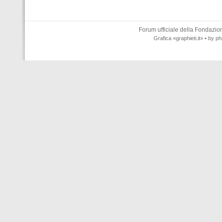
Forum ufficiale della
Fondazione
Grafica
«graphieti.it»
• by
ph