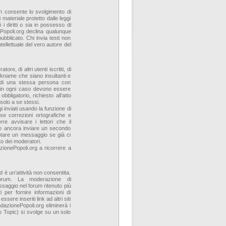
n consente lo svolgimento di
 materiale protetto dalle leggi
 i diritti o sia in possesso di
ePopoli.org declina qualunque
pubblicato. Chi invia testi non
tellettuale del vero autore del
re, di altri utenti iscritti, di
kname che siano insultanti e
ne di una stessa persona con
a in ogni caso devono essere
obbligatorio, richiesto all’atto
i solo a se stessi.
i inviati usando la funzione di
e correzioni ortografiche e
re avvisare i lettori che il
lio ancora inviare un secondo
otare un messaggio se già ci
to dei moderatori.
ionePopoli.org a ricorrere a
d è un’attività non consentita.
rum. La moderazione di
ssaggio nel forum ritenuto più
 per fornire informazioni di
re inseriti link ad altri siti
azionePopoli.org eliminerà i
 Topic) si svolge su un solo