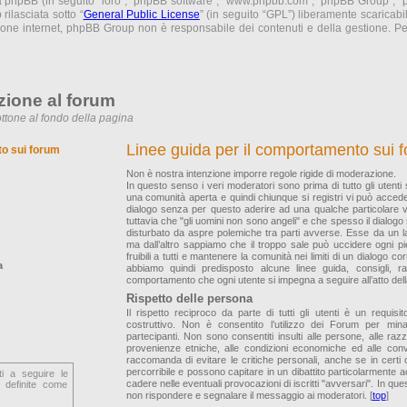
ma phpBB (in seguito “loro”, “phpBB software”, “www.phpbb.com”, “phpBB Group”,
rilasciata sotto “
General Public License
” (in seguito “GPL”) liberamente scaricab
sione internet, phpBB Group non è responsabile dei contenuti e della gestione. Per
zione al forum
ttone al fondo della pagina
Linee guida per il comportamento sui 
to sui forum
Non è nostra intenzione imporre regole rigide di moderazione.
In questo senso i veri moderatori sono prima di tutto gli utenti
una comunità aperta e quindi chiunque si registri vi può accede
dialogo senza per questo aderire ad una qualche particolare
tuttavia che "gli uomini non sono angeli" e che spesso il dialogo
disturbato da aspre polemiche tra parti avverse. Esse da un la
ma dall’altro sappiamo che il troppo sale può uccidere ogni p
fruibili a tutti e mantenere la comunità nei limiti di un dialogo co
a
abbiamo quindi predisposto alcune linee guida, consigli, 
comportamento che ogni utente si impegna a seguire all’atto della
Rispetto delle persona
Il rispetto reciproco da parte di tutti gli utenti è un requis
costruttivo. Non è consentito l’utilizzo dei Forum per mina
partecipanti. Non sono consentiti insulti alle persone, alle razze,
provenienze etniche, alle condizioni economiche ed alle convin
raccomanda di evitare le critiche personali, anche se in certi
percorribile e possono capitare in un dibattito particolarmente
ti a seguire le
cadere nelle eventuali provocazioni di iscritti "avversari". In ques
 definite come
non rispondere e segnalare il messaggio ai moderatori. [
top
]