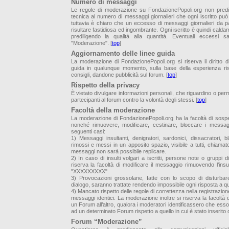
Numero di messaggi
Le regole di moderazione su FondazionePopoli.org non predi
tecnica al numero di messaggi giornalieri che ogni iscritto pu
tuttavia è chiaro che un eccesso di messaggi giornalieri da pa
risultare fastidiosa ed ingombrante. Ogni iscritto è quindi caldam
prediligendo la qualità alla quantità. Eventuali eccessi 
"Moderazione". [
top
]
Aggiornamento delle linee guida
La moderazione di FondazionePopoli.org si riserva il diritto di
guida in qualunque momento, sulla base della esperienza ris
consigli, dandone pubblicità sul forum. [
top
]
Rispetto della privacy
È vietato divulgare informazioni personali, che riguardino o permet
partecipanti al forum contro la volontà degli stessi. [
top
]
Facoltà della moderazione
La moderazione di FondazionePopoli.org ha la facoltà di sospe
nonché rimuovere, modificare, cestinare, bloccare i messagg
seguenti casi:
1) Messaggi insultanti, denigratori, sardonici, dissacratori, 
rimossi e messi in un apposito spazio, visibile a tutti, chiamato 
messaggi non sarà possibile replicare.
2) In caso di insulti volgari a iscritti, persone note o gruppi
riserva la facoltà di modificare il messaggio rimuovendo l’insu
"XXXXXXXXX".
3) Provocazioni grossolane, fatte con lo scopo di disturbare
dialogo, saranno trattate rendendo impossibile ogni risposta a 
4) Mancato rispetto delle regole di correttezza nella registrazione 
messaggi identici. La moderazione inoltre si riserva la facolt
un Forum all’altro, qualora i moderatori identificassero che ess
ad un determinato Forum rispetto a quello in cui è stato inserito dal
Forum “Moderazione”