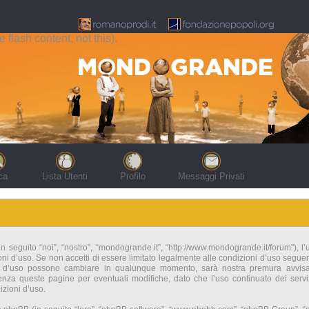
flash content, not this).
ca
Lista Utenti
Profilo
Messaggi Privati
seguito “noi”, “nostro”, “mondogrande.it”, “http://www.mondogrande.it/forum”), l’
i d’uso. Se non accetti di essere limitato legalmente alle condizioni d’uso seguenti 
i d’uso possono cambiare in qualunque momento, sarà nostra premura avvisart
nza queste pagine per eventuali modifiche, dato che l’uso continuato dei servi
zioni d’uso.