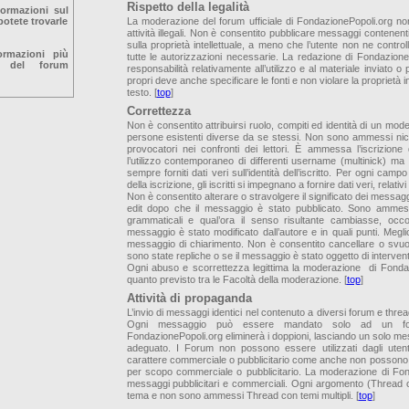
Rispetto della legalità
formazioni sul
otete trovarle
La moderazione del forum ufficiale di FondazionePopoli.org no
attività illegali. Non è consentito pubblicare messaggi contenenti
sulla proprietà intellettuale, a meno che l’utente non ne controlli
ormazioni più
tutte le autorizzazioni necessarie. La redazione di Fondazion
o del forum
responsabilità relativamente all’utilizzo e al materiale inviato o 
propri deve anche specificare le fonti e non violare la proprietà in
testo. [
top
]
Correttezza
Non è consentito attribuirsi ruolo, compiti ed identità di un moderato
persone esistenti diverse da se stessi. Non sono ammessi nic
provocatori nei confronti dei lettori. È ammessa l’iscrizio
l’utilizzo contemporaneo di differenti username (multinick) m
sempre forniti dati veri sull’identità dell’iscritto. Per ogni campo 
della iscrizione, gli iscritti si impegnano a fornire dati veri, relativ
Non è consentito alterare o stravolgere il significato dei messagg
edit dopo che il messaggio è stato pubblicato. Sono ammess
grammaticali e qual’ora il senso risultante cambiasse, occor
messaggio è stato modificato dall’autore e in quali punti. Meg
messaggio di chiarimento. Non è consentito cancellare o svu
sono state repliche o se il messaggio è stato oggetto di interven
Ogni abuso e scorrettezza legittima la moderazione di Fondaz
quanto previsto tra le Facoltà della moderazione. [
top
]
Attività di propaganda
L’invio di messaggi identici nel contenuto a diversi forum e threa
Ogni messaggio può essere mandato solo ad un fo
FondazionePopoli.org eliminerà i doppioni, lasciando un solo me
adeguato. I Forum non possono essere utilizzati dagli utenti
carattere commerciale o pubblicitario come anche non possono esse
per scopo commerciale o pubblicitario. La moderazione di Fond
messaggi pubblicitari e commerciali. Ogni argomento (Thread o
tema e non sono ammessi Thread con temi multipli. [
top
]