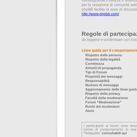
mondogrande.it utilizza il siste
per la creazione di comunità web 
phpBB facilita le aree di discus
http://www.phpbb.com/
.
Regole di partecipa
da leggere e confermare con il bo
Linee guida per il comportamen
Rispetto delle persona
Rispetto della legalità
Correttezza
Attività di propaganda
Tipi di Forum
Proprietà dei messaggi
Responsabilità
Numero di messaggi
Aggiornamento delle linee guid
Rispetto della privacy
Facoltà della moderazione
Forum “Moderazione”
Ruolo dei moderatori
Aiuto
I partecipanti al forum sono tenu
norme di comportamento in rete
"Netiquette"
consultabili qui