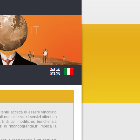
utente accetta di essere vincolato
non utilizzare i servizi offerti da
i di tali modifiche, benché sia
zi di “mondogrande.it” implica la