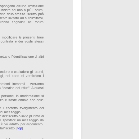
spongono alcuna limitazione
ò inviare ad uno o più Forum,
rte dello stesso iscritto può
ente invitato ad autolimitarsi,
saranno segnalati nel forum
 modificare le presenti linee
contrata e dei vostri stessi
tano l’identificazione di altri
ndere o escludere gli utenti,
i, nel caso si verifichino i
blasfemi, immorali - verranno
"cestino dei rifiuti". A questi
 di persone, la moderazione si
lto e sostituendolo con delle
 il corretto svolgimento del
quel messaggio.
dell’iscritto o invio plurimo di
à di spostare un messaggio da
o è più adatto, per argomento,
l’iscritto. [
top
]