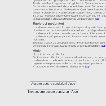
Quest’area è predisposta alle comunicazioni uffici
FondazionePopoli.org verso tutti gli iscritti. Qui verranno es
funzionalità, cambiamenti alle presenti linee guida. Se notate p
date una occhiata al forum Moderazione. Quest’area è anche bid
potete farci pervenire i vostri consigli, suggerimenti, richieste di
Se avete necessità di fare comunicazioni riservate, che non de
la messaggistica privata scrivendo ad un moderatore. [
top
]
Ruolo dei moderatori
I moderatori assumono il ruolo di interpreti di queste linee 
dibattito se non per interventi di moderazione o per rispondere
Il moderatore è caratterizzato da una particolare dicitura sotto i
Il moderatore può partecipare al dibattito come normale utente,
nickname.
Eventuali mancanze di rispetto verso i moderatori nell’esercizio d
considerate come aggravante in sede di eventuali sanzioni. [
top
Aiuto
Un aiuto in caso di difficoltà.
Se incontrate difficoltà, o notate malfunzionamenti, nei forum
moderazione o della redazione e poi, se il caso non è già s
urgente, usate pure questo Forum per segnalare il problema.
Vi risponderemo e interverremo al più presto. [
top
]