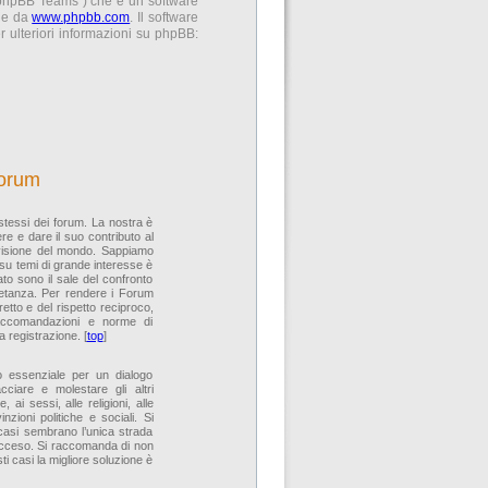
 “phpBB Teams”) che è un software
ile da
www.phpbb.com
. Il software
 ulteriori informazioni su phpBB:
forum
 stessi dei forum. La nostra è
re e dare il suo contributo al
 visione del mondo. Sappiamo
 su temi di grande interesse è
to sono il sale del confronto
ietanza. Per rendere i Forum
rretto e del rispetto reciproco,
raccomandazioni e norme di
 registrazione. [
top
]
ito essenziale per un dialogo
cciare e molestare gli altri
 ai sessi, alle religioni, alle
zioni politiche e sociali. Si
 casi sembrano l’unica strada
 acceso. Si raccomanda di non
ti casi la migliore soluzione è