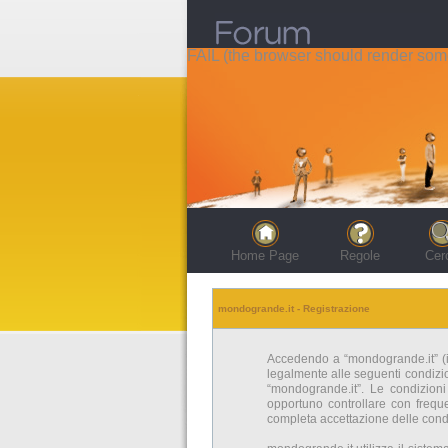
FAIL (the browser should render some 
Home Page
Regole
Cer
mondogrande.it - Registrazione
Accedendo a “mondogrande.it” (in 
legalmente alle seguenti condizion
“mondogrande.it”. Le condizion
opportuno controllare con freque
completa accettazione delle condi