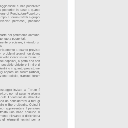
aggio viene subito pubblicato
a posteriori in base a quanto
ione di FondazionePopoli.org
empo e forum ristetti a gruppi
articolari permessi, possono
o parte del patrimonio comune.
tenuto a posteriori.
rmente precisare, inviando un
o.
 unicamente a quanto previsto
r problemi tecnici non dovuti
volte identici in un forum. In
 dei doppioni, a patto che non
ssibile chiedere il ritiro di
ientrino in quanto previsto nel
i apparsi nel forum (articoli,
zione del sito, tramite i forum
messaggio inviato ai Forum è
poli.org non si assume alcuna
ritti. I contenuti dei dibattiti e
o da considerarsi a tutti gli
le e libero dibattito. Quindi il
ono rappresentare il pensiero
uttosto una base comune di
ente rilevante e di richiesta
à gli elementi tecnici per la