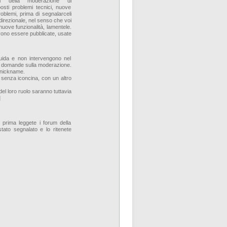
ali della moderazione di
posti problemi tecnici, nuove
roblemi, prima di segnalarceli
irezionale, nel senso che voi
 nuove funzionalità, lamentele.
vono essere pubblicate, usate
guida e non intervengono nel
 a domande sulla moderazione.
l nickname.
 senza iconcina, con un altro
el loro ruolo saranno tuttavia
]
, prima leggete i forum della
tato segnalato e lo ritenete