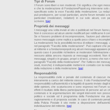
Tipi di Forum
I Forum sono liberi e non moderati. Ciò significa che ogni mess
e che la moderazione di FondazionePopoli.org interviene solo 
specificato sotto la voce Facoltà della moderazione. La redaz
può predisporre, per scopi particolari, anche forum tematici a t
particolari (moderatori, redattori) in cui solo alcuni, con p
scrivere. [
top
]
Proprietà dei messaggi
I messaggi una volta inviati al sito e pubblicati nel forum fann
Non è concesso ad alcun utente modificarli per rettificarne il con
Se vi fossero problemi di incomprensione, l’autore può ulterio
nuovo messaggio come replica a quello poco chiaro o incomplet
La moderazione ha la possibilità tecnica di editare i messaggi,
nel paragrafo "Facoltà della moderazione". Può capitare che pe
al mittente e a fondazionepopoli.org alcuni messaggi appaiano più 
questo caso è possibile richiedere ai moderatori l’eliminazione
nessuno abbia ancora risposto ai messaggi eccedenti. Non è po
messaggi, singoli o in gruppo, propri o di terzi, a meno che non r
paragrafo "Facoltà della moderazione". Per l’utilizzo dei messagg
studi, ricerche) è indispensabile mettersi in contatto con la reda
della redazione o della moderazione. [
top
]
Responsabilità
La responsabilità civile e penale del contenuto di ciascun 
interamente a carico del mittente stesso. Il sito FondazionePo
responsabilità sull’autenticità e la legalità di quanto inviato dagli isc
delle opinioni, che scaturiscono e sono espressi nei Forum son
effetti il risultato della libera partecipazione di persone ad un civi
contenuto e le argomentazioni dei singoli interventi non poss
politico e sociale od il programma della Fondazione ma pi
ragionamento e di proposta sociale. In caso di contenuto penalm
della Polizia Postale il sito mette a disposizione dell’autorit
individuazione del mittente. [
top
]