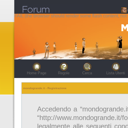
FAIL (the browser should render some flash content, not t
Home Page
Regole
Cerca
Lista Utenti
mondogrande.it - Registrazione
Accedendo a “mondogrande.it” 
“http://www.mondogrande.it/f
legalmente alle seguenti cond