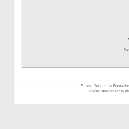
Forum ufficiale della
Fondazione
Grafica
«graphieti.it»
• by
ph