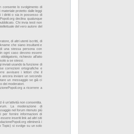
n consente lo svolgimento di
 materiale protetto dalle leggi
 i diritti o sia in possesso di
ePopoli.org declina qualunque
pubblicato. Chi invia testi non
tellettuale del vero autore del
re, di altri utenti iscritti, di
kname che siano insultanti e
ne di una stessa persona con
a in ogni caso devono essere
obbligatorio, richiesto all’atto
i solo a se stessi.
i inviati usando la funzione di
e correzioni ortografiche e
re avvisare i lettori che il
lio ancora inviare un secondo
otare un messaggio se già ci
to dei moderatori.
ionePopoli.org a ricorrere a
d è un’attività non consentita.
rum. La moderazione di
ssaggio nel forum ritenuto più
 per fornire informazioni di
re inseriti link ad altri siti
azionePopoli.org eliminerà i
 Topic) si svolge su un solo