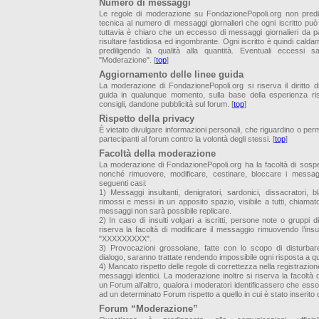
Numero di messaggi
Le regole di moderazione su FondazionePopoli.org non predi
tecnica al numero di messaggi giornalieri che ogni iscritto pu
tuttavia è chiaro che un eccesso di messaggi giornalieri da pa
risultare fastidiosa ed ingombrante. Ogni iscritto è quindi caldam
prediligendo la qualità alla quantità. Eventuali eccessi 
"Moderazione". [
top
]
Aggiornamento delle linee guida
La moderazione di FondazionePopoli.org si riserva il diritto di
guida in qualunque momento, sulla base della esperienza ris
consigli, dandone pubblicità sul forum. [
top
]
Rispetto della privacy
È vietato divulgare informazioni personali, che riguardino o permet
partecipanti al forum contro la volontà degli stessi. [
top
]
Facoltà della moderazione
La moderazione di FondazionePopoli.org ha la facoltà di sospe
nonché rimuovere, modificare, cestinare, bloccare i messagg
seguenti casi:
1) Messaggi insultanti, denigratori, sardonici, dissacratori, 
rimossi e messi in un apposito spazio, visibile a tutti, chiamato 
messaggi non sarà possibile replicare.
2) In caso di insulti volgari a iscritti, persone note o gruppi
riserva la facoltà di modificare il messaggio rimuovendo l’insu
"XXXXXXXXX".
3) Provocazioni grossolane, fatte con lo scopo di disturbare
dialogo, saranno trattate rendendo impossibile ogni risposta a 
4) Mancato rispetto delle regole di correttezza nella registrazione 
messaggi identici. La moderazione inoltre si riserva la facolt
un Forum all’altro, qualora i moderatori identificassero che ess
ad un determinato Forum rispetto a quello in cui è stato inserito dal
Forum “Moderazione”