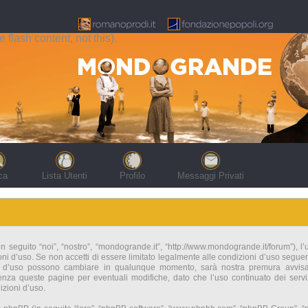
flash content, not this).
ca
Lista Utenti
Profilo
Messaggi Privati
seguito “noi”, “nostro”, “mondogrande.it”, “http://www.mondogrande.it/forum”), l’
i d’uso. Se non accetti di essere limitato legalmente alle condizioni d’uso seguenti 
i d’uso possono cambiare in qualunque momento, sarà nostra premura avvisart
nza queste pagine per eventuali modifiche, dato che l’uso continuato dei servi
zioni d’uso.