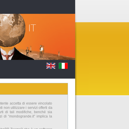
utente accetta di essere vincolato
non utilizzare i servizi offerti da
i di tali modifiche, benché sia
zi di “mondogrande.it” implica la