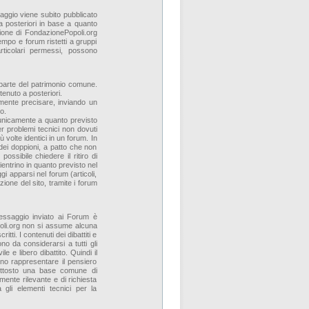
aggio viene subito pubblicato
a posteriori in base a quanto
ione di FondazionePopoli.org
empo e forum ristetti a gruppi
articolari permessi, possono
o parte del patrimonio comune.
tenuto a posteriori.
rmente precisare, inviando un
o.
 unicamente a quanto previsto
r problemi tecnici non dovuti
volte identici in un forum. In
 dei doppioni, a patto che non
ssibile chiedere il ritiro di
ientrino in quanto previsto nel
i apparsi nel forum (articoli,
zione del sito, tramite i forum
messaggio inviato ai Forum è
poli.org non si assume alcuna
ritti. I contenuti dei dibattiti e
o da considerarsi a tutti gli
le e libero dibattito. Quindi il
ono rappresentare il pensiero
uttosto una base comune di
ente rilevante e di richiesta
à gli elementi tecnici per la