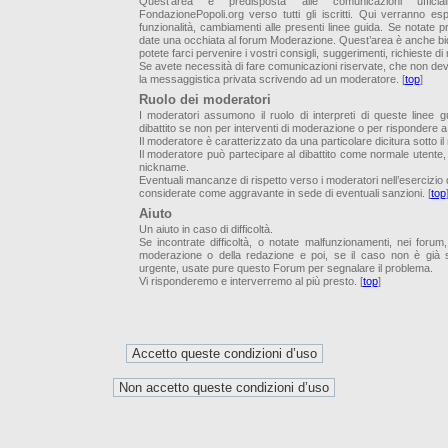
Quest’area è predisposta alle comunicazioni uffici
FondazionePopoli.org verso tutti gli iscritti. Qui verranno es
funzionalità, cambiamenti alle presenti linee guida. Se notate p
date una occhiata al forum Moderazione. Quest’area è anche bid
potete farci pervenire i vostri consigli, suggerimenti, richieste di
Se avete necessità di fare comunicazioni riservate, che non de
la messaggistica privata scrivendo ad un moderatore. [
top
]
Ruolo dei moderatori
I moderatori assumono il ruolo di interpreti di queste linee 
dibattito se non per interventi di moderazione o per rispondere
Il moderatore è caratterizzato da una particolare dicitura sotto i
Il moderatore può partecipare al dibattito come normale utente,
nickname.
Eventuali mancanze di rispetto verso i moderatori nell’esercizio d
considerate come aggravante in sede di eventuali sanzioni. [
top
Aiuto
Un aiuto in caso di difficoltà.
Se incontrate difficoltà, o notate malfunzionamenti, nei forum
moderazione o della redazione e poi, se il caso non è già s
urgente, usate pure questo Forum per segnalare il problema.
Vi risponderemo e interverremo al più presto. [
top
]