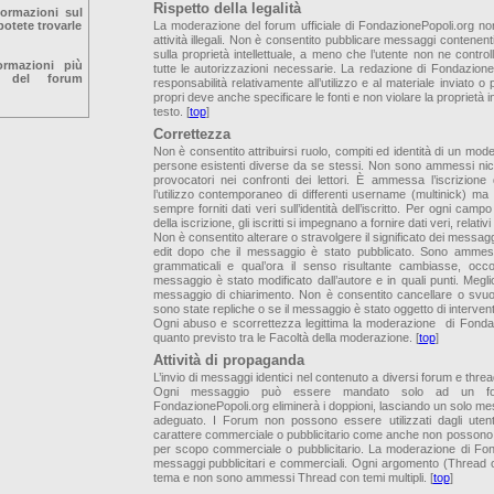
Rispetto della legalità
formazioni sul
otete trovarle
La moderazione del forum ufficiale di FondazionePopoli.org no
attività illegali. Non è consentito pubblicare messaggi contenenti
sulla proprietà intellettuale, a meno che l’utente non ne controlli
ormazioni più
tutte le autorizzazioni necessarie. La redazione di Fondazion
o del forum
responsabilità relativamente all’utilizzo e al materiale inviato o 
propri deve anche specificare le fonti e non violare la proprietà in
testo. [
top
]
Correttezza
Non è consentito attribuirsi ruolo, compiti ed identità di un moderato
persone esistenti diverse da se stessi. Non sono ammessi nic
provocatori nei confronti dei lettori. È ammessa l’iscrizio
l’utilizzo contemporaneo di differenti username (multinick) m
sempre forniti dati veri sull’identità dell’iscritto. Per ogni campo 
della iscrizione, gli iscritti si impegnano a fornire dati veri, relativ
Non è consentito alterare o stravolgere il significato dei messagg
edit dopo che il messaggio è stato pubblicato. Sono ammess
grammaticali e qual’ora il senso risultante cambiasse, occor
messaggio è stato modificato dall’autore e in quali punti. Meg
messaggio di chiarimento. Non è consentito cancellare o svu
sono state repliche o se il messaggio è stato oggetto di interven
Ogni abuso e scorrettezza legittima la moderazione di Fondaz
quanto previsto tra le Facoltà della moderazione. [
top
]
Attività di propaganda
L’invio di messaggi identici nel contenuto a diversi forum e threa
Ogni messaggio può essere mandato solo ad un fo
FondazionePopoli.org eliminerà i doppioni, lasciando un solo me
adeguato. I Forum non possono essere utilizzati dagli utenti
carattere commerciale o pubblicitario come anche non possono esse
per scopo commerciale o pubblicitario. La moderazione di Fond
messaggi pubblicitari e commerciali. Ogni argomento (Thread o
tema e non sono ammessi Thread con temi multipli. [
top
]