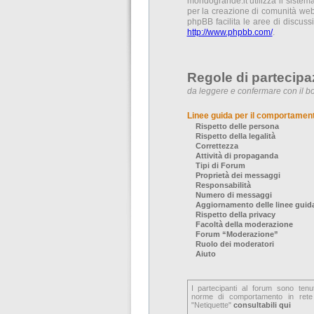
mondogrande.it utilizza il siste
per la creazione di comunità web 
phpBB facilita le aree di discus
http://www.phpbb.com/
.
Regole di partecipa
da leggere e confermare con il bo
Linee guida per il comportamen
Rispetto delle persona
Rispetto della legalità
Correttezza
Attività di propaganda
Tipi di Forum
Proprietà dei messaggi
Responsabilità
Numero di messaggi
Aggiornamento delle linee guid
Rispetto della privacy
Facoltà della moderazione
Forum “Moderazione”
Ruolo dei moderatori
Aiuto
I partecipanti al forum sono tenu
norme di comportamento in rete
"Netiquette"
consultabili qui