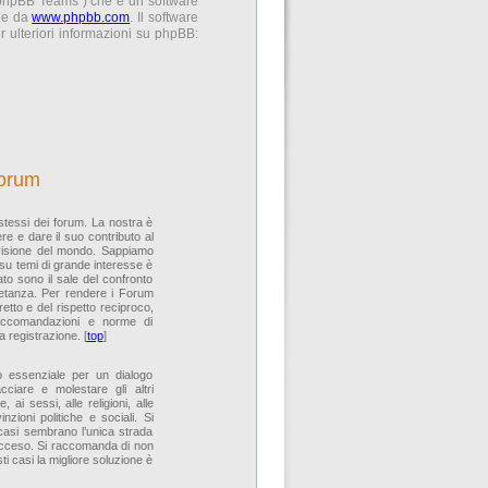
 “phpBB Teams”) che è un software
ile da
www.phpbb.com
. Il software
 ulteriori informazioni su phpBB:
forum
 stessi dei forum. La nostra è
re e dare il suo contributo al
 visione del mondo. Sappiamo
 su temi di grande interesse è
to sono il sale del confronto
ietanza. Per rendere i Forum
rretto e del rispetto reciproco,
raccomandazioni e norme di
 registrazione. [
top
]
ito essenziale per un dialogo
cciare e molestare gli altri
 ai sessi, alle religioni, alle
zioni politiche e sociali. Si
 casi sembrano l’unica strada
 acceso. Si raccomanda di non
ti casi la migliore soluzione è