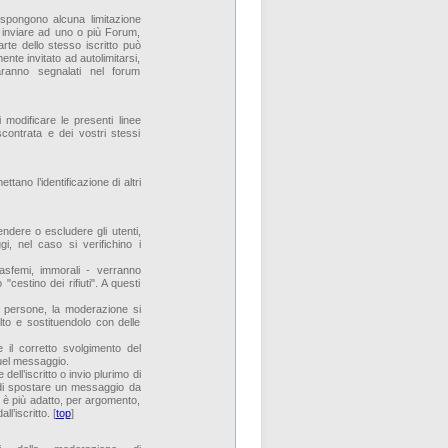
spongono alcuna limitazione
ò inviare ad uno o più Forum,
rte dello stesso iscritto può
ente invitato ad autolimitarsi,
saranno segnalati nel forum
 modificare le presenti linee
contrata e dei vostri stessi
tano l’identificazione di altri
ndere o escludere gli utenti,
i, nel caso si verifichino i
blasfemi, immorali - verranno
"cestino dei rifiuti". A questi
 di persone, la moderazione si
lto e sostituendolo con delle
 il corretto svolgimento del
quel messaggio.
dell’iscritto o invio plurimo di
à di spostare un messaggio da
o è più adatto, per argomento,
l’iscritto. [
top
]