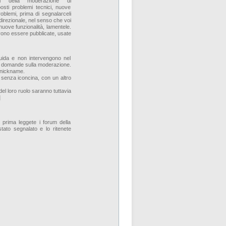
ali della moderazione di
posti problemi tecnici, nuove
roblemi, prima di segnalarceli
irezionale, nel senso che voi
 nuove funzionalità, lamentele.
vono essere pubblicate, usate
guida e non intervengono nel
 a domande sulla moderazione.
l nickname.
 senza iconcina, con un altro
el loro ruolo saranno tuttavia
]
, prima leggete i forum della
tato segnalato e lo ritenete