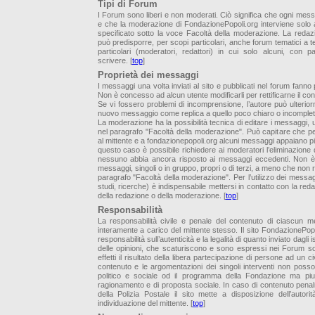
Tipi di Forum
I Forum sono liberi e non moderati. Ciò significa che ogni mess
e che la moderazione di FondazionePopoli.org interviene solo 
specificato sotto la voce Facoltà della moderazione. La redaz
può predisporre, per scopi particolari, anche forum tematici a t
particolari (moderatori, redattori) in cui solo alcuni, con p
scrivere. [
top
]
Proprietà dei messaggi
I messaggi una volta inviati al sito e pubblicati nel forum fann
Non è concesso ad alcun utente modificarli per rettificarne il con
Se vi fossero problemi di incomprensione, l’autore può ulterio
nuovo messaggio come replica a quello poco chiaro o incomplet
La moderazione ha la possibilità tecnica di editare i messaggi,
nel paragrafo "Facoltà della moderazione". Può capitare che pe
al mittente e a fondazionepopoli.org alcuni messaggi appaiano più 
questo caso è possibile richiedere ai moderatori l’eliminazione
nessuno abbia ancora risposto ai messaggi eccedenti. Non è po
messaggi, singoli o in gruppo, propri o di terzi, a meno che non r
paragrafo "Facoltà della moderazione". Per l’utilizzo dei messagg
studi, ricerche) è indispensabile mettersi in contatto con la reda
della redazione o della moderazione. [
top
]
Responsabilità
La responsabilità civile e penale del contenuto di ciascun 
interamente a carico del mittente stesso. Il sito FondazionePo
responsabilità sull’autenticità e la legalità di quanto inviato dagli isc
delle opinioni, che scaturiscono e sono espressi nei Forum son
effetti il risultato della libera partecipazione di persone ad un civi
contenuto e le argomentazioni dei singoli interventi non poss
politico e sociale od il programma della Fondazione ma pi
ragionamento e di proposta sociale. In caso di contenuto penalm
della Polizia Postale il sito mette a disposizione dell’autorit
individuazione del mittente. [
top
]