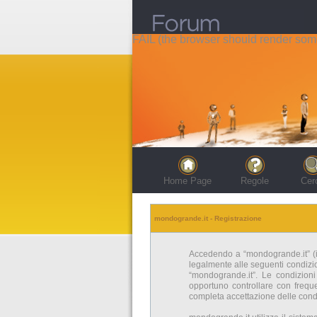
FAIL (the browser should render some 
Home Page
Regole
Cer
mondogrande.it - Registrazione
Accedendo a “mondogrande.it” (in 
legalmente alle seguenti condizion
“mondogrande.it”. Le condizion
opportuno controllare con freque
completa accettazione delle condi