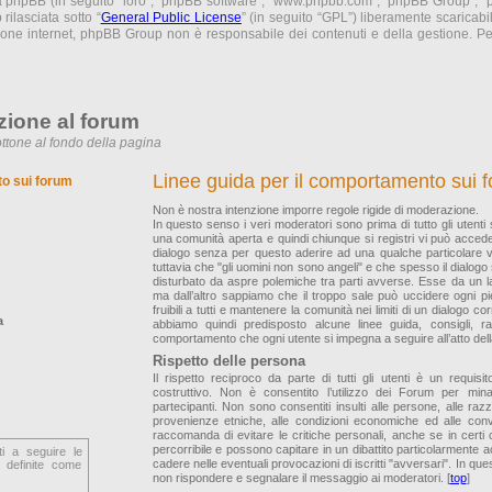
ma phpBB (in seguito “loro”, “phpBB software”, “www.phpbb.com”, “phpBB Group”,
rilasciata sotto “
General Public License
” (in seguito “GPL”) liberamente scaricab
sione internet, phpBB Group non è responsabile dei contenuti e della gestione. Per
zione al forum
ttone al fondo della pagina
Linee guida per il comportamento sui 
to sui forum
Non è nostra intenzione imporre regole rigide di moderazione.
In questo senso i veri moderatori sono prima di tutto gli utenti
una comunità aperta e quindi chiunque si registri vi può accede
dialogo senza per questo aderire ad una qualche particolare
tuttavia che "gli uomini non sono angeli" e che spesso il dialogo
disturbato da aspre polemiche tra parti avverse. Esse da un la
ma dall’altro sappiamo che il troppo sale può uccidere ogni p
fruibili a tutti e mantenere la comunità nei limiti di un dialogo co
a
abbiamo quindi predisposto alcune linee guida, consigli, 
comportamento che ogni utente si impegna a seguire all’atto della
Rispetto delle persona
Il rispetto reciproco da parte di tutti gli utenti è un requis
costruttivo. Non è consentito l’utilizzo dei Forum per mina
partecipanti. Non sono consentiti insulti alle persone, alle razze,
provenienze etniche, alle condizioni economiche ed alle convin
raccomanda di evitare le critiche personali, anche se in certi
percorribile e possono capitare in un dibattito particolarmente
ti a seguire le
cadere nelle eventuali provocazioni di iscritti "avversari". In ques
 definite come
non rispondere e segnalare il messaggio ai moderatori. [
top
]